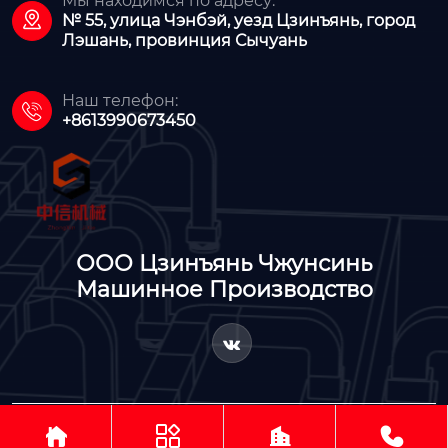
Мы находимся по адресу:

№ 55, улица Чэнбэй, уезд Цзинъянь, город
Лэшань, провинция Сычуань
Наш телефон:

+8613990673450
ООО Цзинъянь Чжунсинь
Машинное Производство





Авторское право © ООО Цзинъянь Чжунсинь Машинное