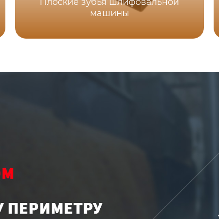
Плоские зубья шлифовальной
машины