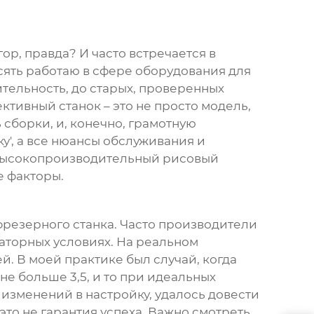
ор, правда? И часто встречается в
есять работаю в сфере оборудования для
тельность, до старых, проверенных
ктивный станок – это не просто модель,
сборки, и, конечно, грамотную
у', а все нюансы обслуживания и
ысокопроизводительный рисовый
е факторы.
 фрезерного станка. Часто производители
аторных условиях. На реальном
й. В моей практике был случай, когда
не больше 3,5, и то при идеальных
 изменений в настройку, удалось довести
то не гарантия успеха. Важно смотреть