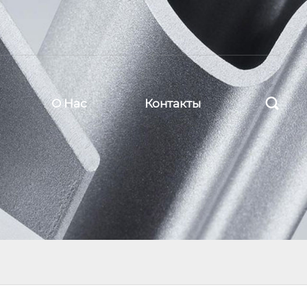

О Нас
Контакты