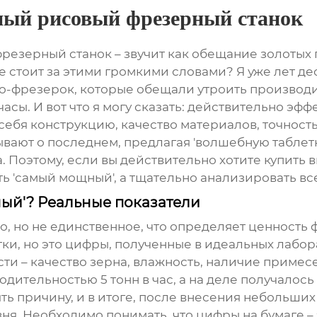
ый рисовый фрезерный станок
резерный станок
– звучит как обещание золотых г
ле стоит за этими громкими словами? Я уже лет д
до-фрезерок, которые обещали утроить производи
сы. И вот что я могу сказать: действительно эффе
ебя конструкцию, качество материалов, точность 
вают о последнем, предлагая 'волшебную таблетк
. Поэтому, если вы действительно хотите купить
в
ать 'самый мощный', а тщательно анализировать вс
ный'? Реальные показатели
о, но не единственное, что определяет ценность
ки, но это цифры, полученные в идеальных лабор
ти – качество зерна, влажность, наличие примесе
дительностью 5 тонн в час, а на деле получалось 
ть причину, и в итоге, после внесения небольших
я. Необходимо понимать, что цифры на бумаге – э