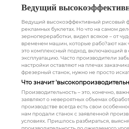
Ведущий высокоэффективн
Ведущий высокоэффективный рисовый ф
рекламных буклетах. Но что на самом де
зернопереработки, видел всякое – от чу
временем машин, которые рабо?ают как ча
это комплексный подход, включающий в с
эксплуатацию. Часто производители забы
настройки оставляют на плечах заказчика
фрезерный станок
, нужно не просто иск
Что значит 'высокопроизводитель
Производительность – это, конечно, важн
заявляют о невероятных объемах обработ
производстве всегда есть свои особеннос
нам продали станок с заявленной произво
условиях. Пришлось разбираться, выясня
производительность до ожидаемого уровн