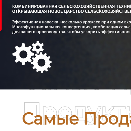
Самые П
Продукт
Самые Прод