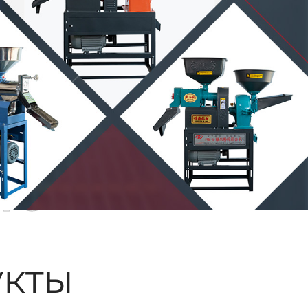
ые
кты