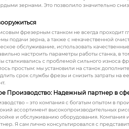
ердыми зернами. Это позволило значительно сниз
вооружиться
исовым фрезерным станком
не всегда проходит г
ы подачи зерна, а также с некачественной очис
еское обслуживание, использовать качественные
авильно настроить параметры работы станка, в т
Мы сталкивались с проблемой сильного износа ф
сь простым: мы установили на станок дополнит
длить срок службы фрезы и снизить затраты на ее
т.
 Производство: Надежный партнер в сф
одство – это компания с богатым опытом в про
рокий ассортимент
высокопроизводительных рисо
стройке и обслуживанию оборудования. Компания 
тнер. Я сам лично консультировался с представи