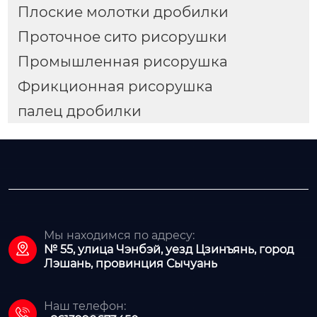
Плоские молотки дробилки
Проточное сито рисорушки
Промышленная рисорушка
Фрикционная рисорушка
палец дробилки
Мы находимся по адресу:

№ 55, улица Чэнбэй, уезд Цзинъянь, город
Лэшань, провинция Сычуань
Наш телефон:
