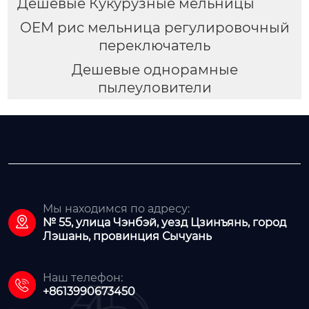
Дешевые Кукурузные мельницы
OEM рис мельница регулировочный
переключатель
Дешевые однорамные
пылеуловители
Мы находимся по адресу:

№ 55, улица Чэнбэй, уезд Цзинъянь, город
Лэшань, провинция Сычуань
Наш телефон:

+8613990673450