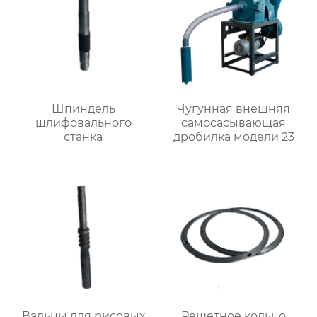
Шпиндель
Чугунная внешняя
шлифовального
самоcасывающая
станка
дробилка модели 23
Вальцы для рисовых
Решетное кольцо