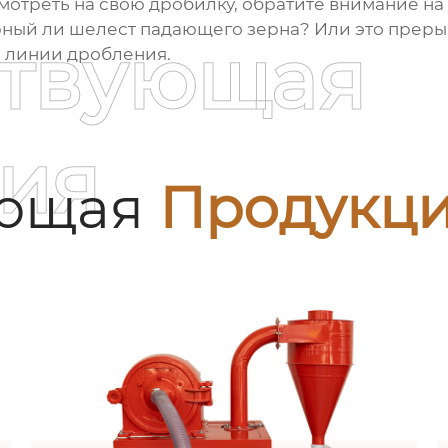
смотреть на свою дробилку, обратите внимание н
рный ли шелест падающего зерна? Или это преры
ствующая
й линии дробления.
ия
ующая
Продукц