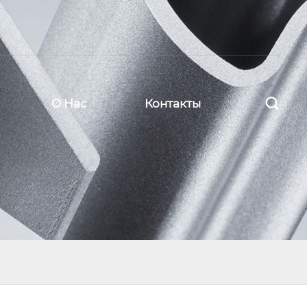

О Нас
Контакты