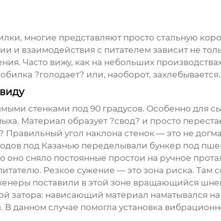
илки
, многие представляют просто стальную коро
ции и взаимодействия с питателем зависит не тол
ия. Часто вижу, как на небольших производствах 
обилка ?голодает? или, наоборот, захлебывается.
 виду
мыми стенками под 90 градусов. Особенно для сы
ыха. Материал образует ?свод? и просто переста
 Правильный угол наклона стенок — это не догма, 
одов под Казанью переделывали бункер под пшени
о оно сняло постоянные простои на ручное прота
питателю. Резкое сужение — это зона риска. Там 
нженеры поставили в этой зоне вращающийся шне
кой затора: нависающий материал наматывался на 
 В данном случае помогла установка вибрационн