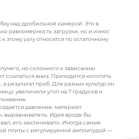
бку над дробильной камерой. Это в
ько равномерность загрузки, но и износ
к этому узлу относятся по остаточному
пучего, но склонного к зависанию
ет ссыпаться вниз. Приходится колотить
а результат проб. Для разных культур он
цу: увеличили угол на 7 градусов и
лкивание.
создается давление, материал
к-выравниватель. Идея вроде бы
вал, его заклинивало. Иногда самые
ой плиты с регулируемой амплитудой —