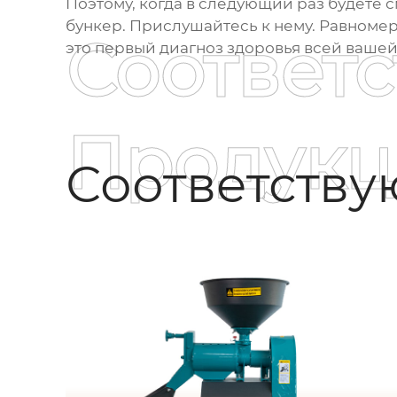
Поэтому, когда в следующий раз будете 
бункер. Прислушайтесь к нему. Равноме
Соответ
это первый диагноз здоровья всей ваше
Продукц
Соответств