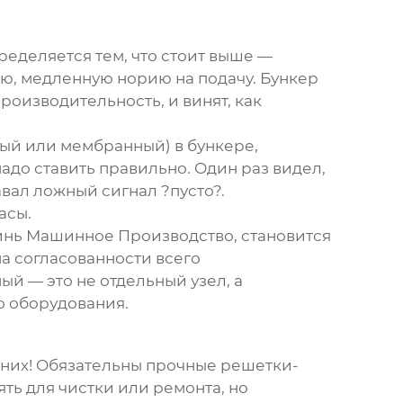
ределяется тем, что стоит выше —
ую, медленную норию на подачу. Бункер
роизводительность, и винят, как
ный или мембранный) в бункере,
до ставить правильно. Один раз видел,
авал ложный сигнал ?пусто?.
асы.
инь Машинное Производство
, становится
на согласованности всего
ный
— это не отдельный узел, а
о оборудования.
 в них! Обязательны прочные решетки-
ять для чистки или ремонта, но