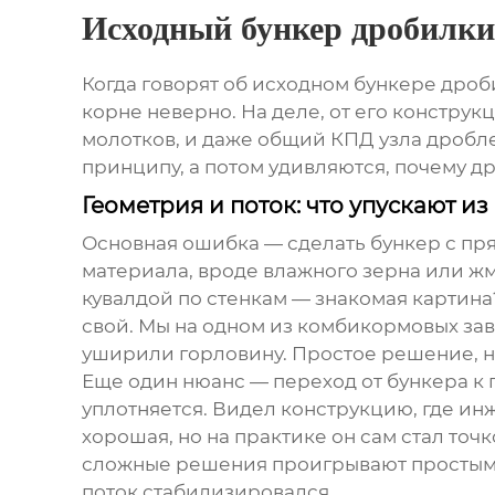
Исходный бункер дробилки
Когда говорят об
исходном бункере дроб
корне неверно. На деле, от его конструк
молотков, и даже общий КПД узла дроблен
принципу, а потом удивляются, почему др
Геометрия и поток: что упускают из
Основная ошибка — сделать бункер с пря
материала, вроде влажного зерна или жм
кувалдой по стенкам — знакомая картина?
свой. Мы на одном из комбикормовых зав
уширили горловину. Простое решение, н
Еще один нюанс — переход от бункера к 
уплотняется. Видел конструкцию, где и
хорошая, но на практике он сам стал точ
сложные решения проигрывают простым.
поток стабилизировался.