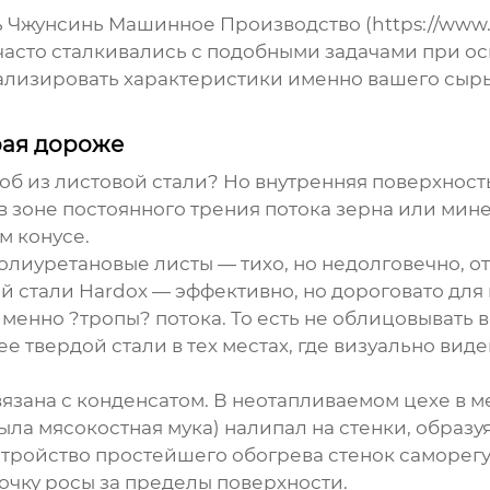
 Чжунсинь Машинное Производство
(
https://www.
часто сталкивались с подобными задачами при о
нализировать характеристики именно вашего сырья
рая дороже
роб из листовой стали? Но внутренняя поверхнос
в зоне постоянного трения потока зерна или мин
м конусе.
олиуретановые листы — тихо, но недолговечно, о
 стали Hardox — эффективно, но дороговато для
менно ?тропы? потока. То есть не облицовывать 
твердой стали в тех местах, где визуально виде
зана с конденсатом. В неотапливаемом цехе в м
ыла мясокостная мука) налипал на стенки, образу
 устройство простейшего обогрева стенок самор
точку росы за пределы поверхности.