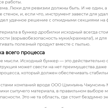
се работы.
ма. Люки для ревизии должны быть. И не один, а 
тенок, и, если что, инструмент завести для удале
Видел удачное решение с откидными секциями на 
атериала в
бункер дробилки исходный
всегда стои
ости (взрывобезопасность муки/крахмала!), и для
ягивать полезный продукт вместе с пылью.
ка всего процесса
ые мысли.
Исходный бункер
— это действительно 
струкция может свести на нет преимущества даже
к процесса, который должен обеспечивать стабил
истами компаний вроде
ООО Цзинъянь Чжунсинь 
изики сыпучего материала, в правильном выборе м
асности. Это не та область, где стоит бездумно 