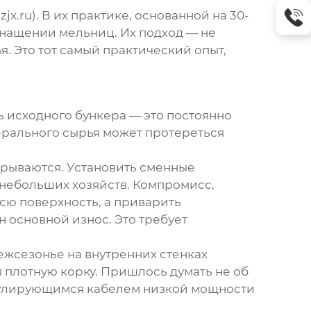
zjx.ru
). В их практике, основанной на 30-
снащении мельниц. Их подход — не
. Это тот самый практический опыт,
ть
исходного бункера
— это постоянно
ерального сырья может протереться
трываются. Установить сменные
 небольших хозяйств. Компромисс,
всю поверхность, а приварить
н основной износ. Это требует
ежсезонье на внутренних стенках
я плотную корку. Пришлось думать не об
егулирующимся кабелем низкой мощности