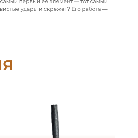
а самый первый ее элемент — тот самый
вистые удары и скрежет? Его работа —
ия