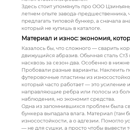
Здесь стоит упомянуть про
ООО Цзинъянь
летнем опыте завода-предшественника, 
предлагать типовой бункер, а сначала а
который не купишь в каталоге.
Материал и износ: экономия, кото
Казалось бы, что сложного — сварить ко
движущийся абразив. Обычная сталь Ст3 
насквозь за сезон-два. Особенно в нижне
Пробовали разные варианты. Наклеить п
футеровочные пластины из износостойкой
который часто работает — это усиление и
направляющие ребра или полосы из более 
наблюдения, но экономит средства.
Одна из запомнившихся проблем была свя
бункера выпадала влага. Материал (там б
износостойкости, а о адгезии. Помогло
— не для сушки, а просто чтобы вывести 