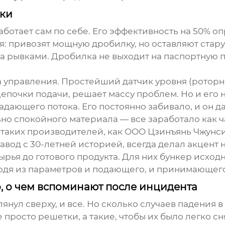
зки
аботает сам по себе. Его эффективность на 50% оп
ия: привозят мощную дробилку, но оставляют стар
а рывками. Дробилка не выходит на паспортную п
ка управления. Простейший датчик уровня (ротор
очки подачи, решает массу проблем. Но и его на
адающего потока. Его постоянно забивало, и он д
ьно спокойного материала — все заработало как ч
 таких производителей, как
ООО Цзинъянь Чжунс
вод с 30-летней историей, всегда делал акцент 
ырья до готового продукта. Для них
бункер исход
ходя из параметров и подающего, и принимающег
, о чем вспоминают после инцидента
глянул сверху, и все. Но сколько случаев падения
просто решетки, а такие, чтобы их было легко сн