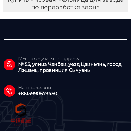
по переработке зерна
Мы находимся по адресу:

№ 55, улица Чэнбэй, уезд Цзинъянь, город
Лэшань, провинция Сычуань
Наш телефон:

+8613990673450