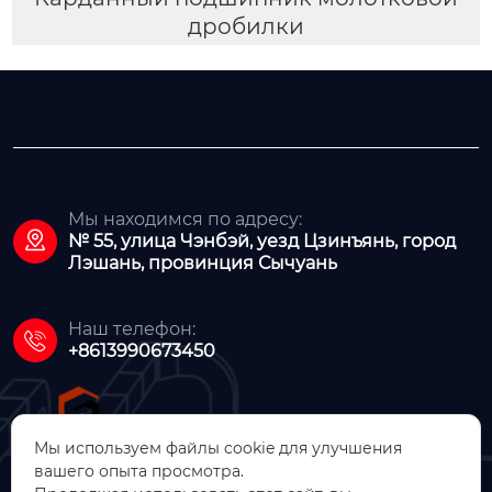
дробилки
Мы находимся по адресу:

№ 55, улица Чэнбэй, уезд Цзинъянь, город
Лэшань, провинция Сычуань
Наш телефон:

+8613990673450
Мы используем файлы cookie для улучшения
вашего опыта просмотра.