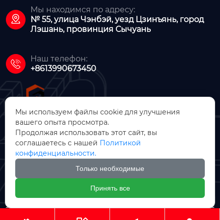
Мы находимся по адресу:

№ 55, улица Чэнбэй, уезд Цзинъянь, город
Лэшань, провинция Сычуань
Наш телефон:

+8613990673450
Мы используем файлы cookie для улучшения
вашего опыта просмотра.
Продолжая использовать этот сайт, вы
ООО Цзинъянь Чжунсинь
соглашаетесь с нашей
Политикой
Машинное Производство
конфиденциальности.
Только необходимые

Принять все