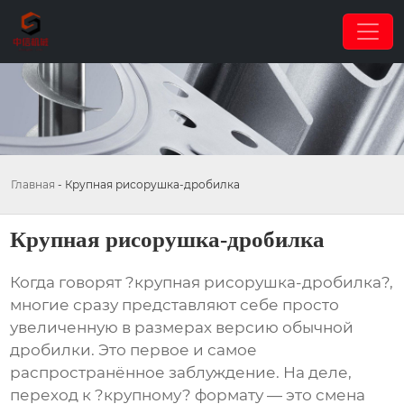
Главная
-
Крупная рисорушка-дробилка
Крупная рисорушка-дробилка
Когда говорят ?крупная рисорушка-дробилка?,
многие сразу представляют себе просто
увеличенную в размерах версию обычной
дробилки. Это первое и самое
распространённое заблуждение. На деле,
переход к ?крупному? формату — это смена