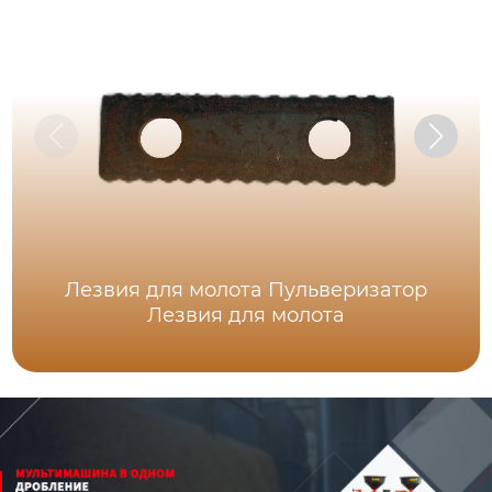
Лезвия для молота Пульверизатор
Лезвия для молота