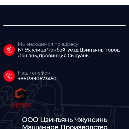
Мы находимся по адресу:

№ 55, улица Чэнбэй, уезд Цзинъянь, город
Лэшань, провинция Сычуань
Наш телефон:

+8613990673450
ООО Цзинъянь Чжунсинь
Машинное Производство