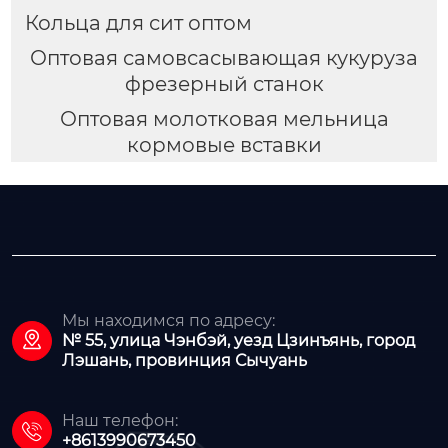
Кольца для сит оптом
Оптовая самовсасывающая кукуруза
фрезерный станок
Оптовая молотковая мельница
кормовые вставки
Мы находимся по адресу:

№ 55, улица Чэнбэй, уезд Цзинъянь, город
Лэшань, провинция Сычуань
Наш телефон:

+8613990673450