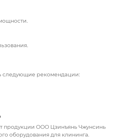
 мощности.
льзования.
ть следующие рекомендации:
р
нт продукции
ООО Цзинъянь Чжунсинь
го оборудования для клининга.