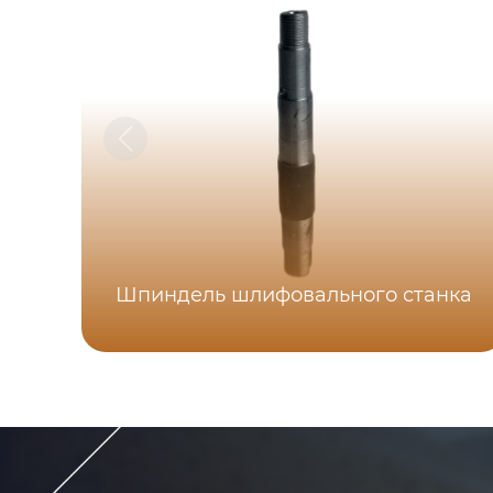
Шпиндель шлифовального станка