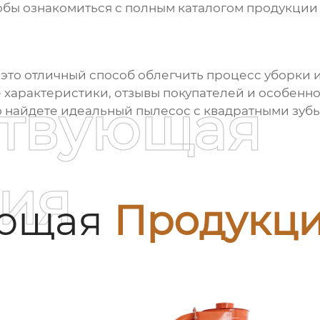
тобы ознакомиться с полным каталогом продукци
 это отличный способ облегчить процесс уборки 
 характеристики, отзывы покупателей и особенн
ствующая
о найдете идеальный
пылесос с квадратными зуб
ия
ующая
Продукц