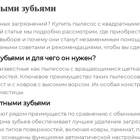
ными зубьями
ных загрязнений?
Купить пылесос с квадратными
ой статье мы подробно рассмотрим, где приобрест
ри выборе и почему они станут незаменимым помо
зными советами и рекомендациями, чтобы вы сд
убьями и для чего он нужен?
е известные как пылесосы с вращающимися щетк
остей. Ключевое преимущество таких пылесосов –
ст и с ковров с высоким ворсом. Их особая конст
 частицы.
атными зубьями
ют рядом преимуществ по сравнению с обычным
ма зубьев обеспечивает лучшее удаление загря
 типов поверхностей, включая ковры, ламинат, пл
оснащены функциями автоматической настройки