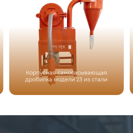
Корпусная самоcасывающая
дробилка модели 23 из стали