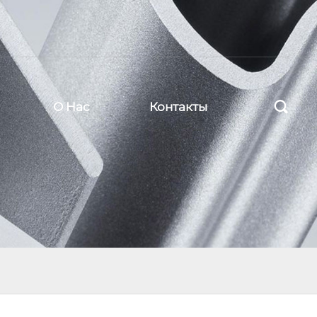

О Нас
Контакты