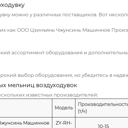
уходувку
увку
можно у различных поставщиков. Вот нескол
их как
ООО Цзинъянь Чжунсинь Машинное Произ
ий ассортимент оборудования и дополнительные 
окий выбор оборудования, но убедитесь в наде
ых мельниц воздуходувок
ескольких известных производителей:
Производительност
Модель
(т/ч)
Чжунсинь Машинное
ZY-RH-
10-15