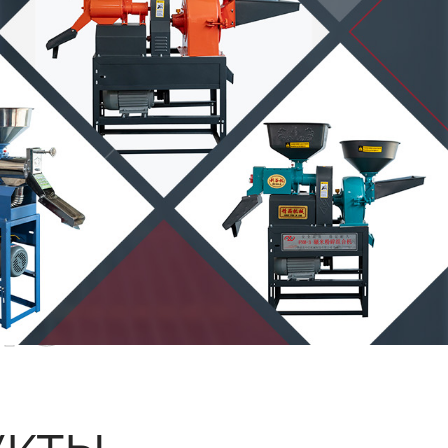
ые
кты