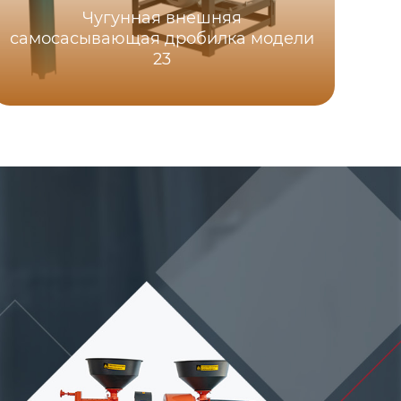
Чугунная внешняя
самоcасывающая дробилка модели
23
Р