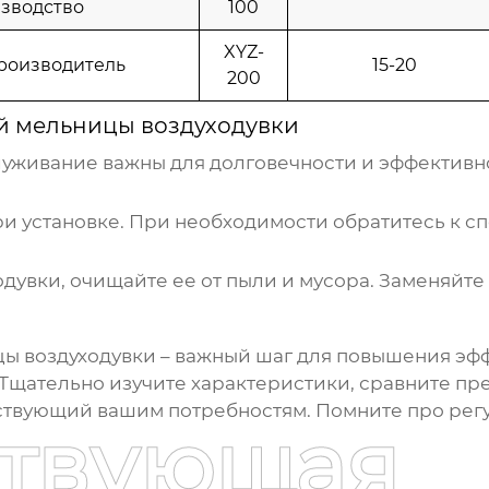
зводство
100
XYZ-
роизводитель
15-20
200
й мельницы воздуходувки
луживание важны для долговечности и эффективн
и установке. При необходимости обратитесь к с
дувки, очищайте ее от пыли и мусора. Заменяйт
ы воздуходувки
– важный шаг для повышения эф
Тщательно изучите характеристики, сравните пр
ствующий вашим потребностям. Помните про рег
ствующая