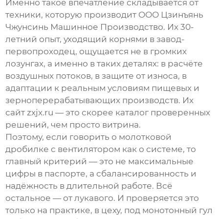
Именно такое впечатление складывается от
техники, которую производит
ООО Цзинъянь
Чжунсинь Машинное Производство
. Их 30-
летний опыт, уходящий корнями в завод-
первопроходец, ощущается не в громких
лозунгах, а именно в таких деталях: в расчёте
воздушных потоков, в защите от износа, в
адаптации к реальным условиям пищевых и
зерноперерабатывающих производств. Их
сайт
zxjx.ru
— это скорее каталог проверенных
решений, чем просто витрина.
Поэтому, если говорить о
молотковой
дробилке с вентилятором
как о системе, то
главный критерий — это не максимальные
цифры в паспорте, а сбалансированность и
надёжность в длительной работе. Всё
остальное — от лукавого. И проверяется это
только на практике, в цеху, под монотонный гул