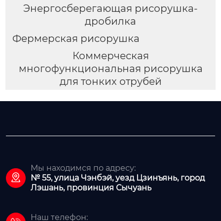
Энергосберегающая рисорушка-
дробилка
Фермерская рисорушка
Коммерческая
многофункциональная рисорушка
для тонких отрубей
Мы находимся по адресу:

№ 55, улица Чэнбэй, уезд Цзинъянь, город
Лэшань, провинция Сычуань
Наш телефон: