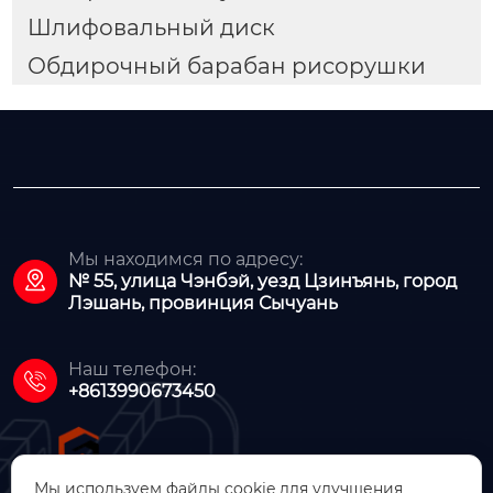
Шлифовальный диск
Обдирочный барабан рисорушки
Мы находимся по адресу:

№ 55, улица Чэнбэй, уезд Цзинъянь, город
Лэшань, провинция Сычуань
Наш телефон:

+8613990673450
Мы используем файлы cookie для улучшения