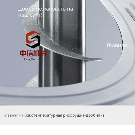
Добро пожаловать на
наш сайт!
Главная
Главная
-
Низкотемпературная рисорушка-дробилка