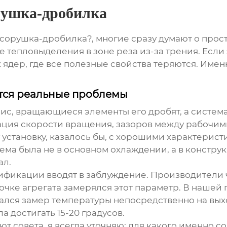
рушка-дробилка
орушка-дробилка?, многие сразу думают о просто
е тепловыделения в зоне реза из-за трения. Если
 ядер, где все полезные свойства теряются. Име
ются реальные проблемы
рис, вращающиеся элементы его дробят, а система
зация скорости вращения, зазоров между рабочим
 установку, казалось бы, с хорошими характерис
лема была не в основном охлаждении, а в констр
ал.
ификации вводят в заблуждение. Производители 
 точке агрегата замерялся этот параметр. В нашей
лся замер температуры непосредственно на выход
 достигать 15-20 градусов.
т совета, я всегда уточняю: для какого именно 