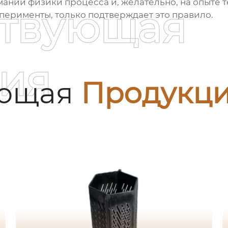
ании физики процесса и, желательно, на опыте те
ствующая
перименты, только подтверждает это правило.
ия
ующая
Продукц