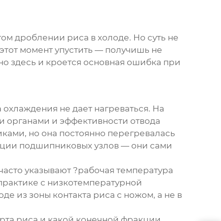
м дроблении риса в холоде. Но суть не
 этот момент упустить — получишь не
нно здесь и кроется основная ошибка при
 охлаждения не дает нагреваться. На
и органами и эффективности отвода
тиками, но она постоянно перегревалась
укции подшипниковых узлов — они сами
часто указывают ?рабочая температура
 практике с
низкотемпературной
е из зоны контакта риса с ножом, а не в
сорта риса и какой конечной фракции