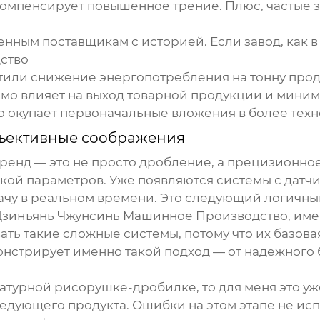
омпенсирует повышенное трение. Плюс, частые з
енным поставщикам с историей. Если завод, как 
ство
тили снижение энергопотребления на тонну продук
ямо влияет на выход товарной продукции и мини
о окупает первоначальные вложения в более тех
убъективные соображения
 тренд — это не просто дробление, а прецизионн
кой параметров. Уже появляются системы с датч
ачу в реальном времени. Это следующий логичны
зинъянь Чжунсинь Машинное Производство
, им
ть такие сложные системы, потому что их базова
нстрирует именно такой подход — от надежного 
атурной рисорушке-дробилке
, то для меня это у
едующего продукта. Ошибки на этом этапе не ис