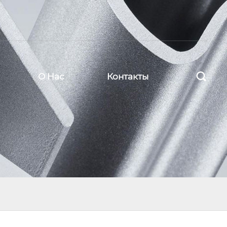

О Нас
Контакты