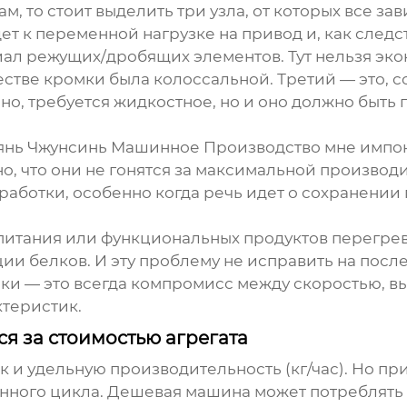
м, то стоит выделить три узла, от которых все за
т к переменной нагрузке на привод и, как следст
иал режущих/дробящих элементов. Тут нельзя эк
естве кромки была колоссальной. Третий — это, с
о, требуется жидкостное, но и оно должно быть 
нь Чжунсинь Машинное Производство
мне импон
дно, что они не гонятся за максимальной произво
аботки, особенно когда речь идет о сохранении 
питания или функциональных продуктов перегрев
ии белков. И эту проблему не исправить на посл
лки
— это всегда компромисс между скоростью, в
ктеристик.
ся за стоимостью агрегата
ик и удельную производительность (кг/час). Но 
нного цикла. Дешевая машина может потреблять 