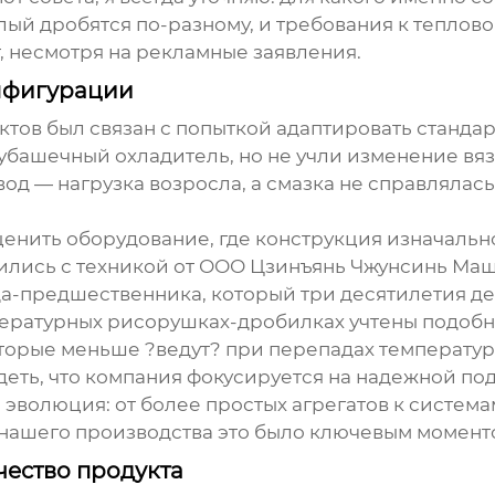
й дробятся по-разному, и требования к теплово
, несмотря на рекламные заявления.
онфигурации
ктов был связан с попыткой адаптировать станда
ашечный охладитель, но не учли изменение вязк
вод — нагрузка возросла, а смазка не справляла
ценить оборудование, где конструкция изначаль
ились с техникой от
ООО Цзинъянь Чжунсинь Маш
вода-предшественника, который три десятилетия 
ературных рисорушках-дробилках
учтены подобн
торые меньше ?ведут? при перепадах температур
еть, что компания фокусируется на надежной под
 эволюция: от более простых агрегатов к систем
я нашего производства это было ключевым момент
чество продукта