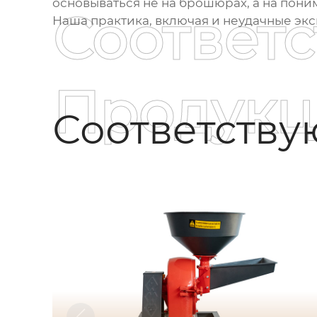
основываться не на брошюрах, а на поним
Соответ
Наша практика, включая и неудачные экс
Продукц
Соответств