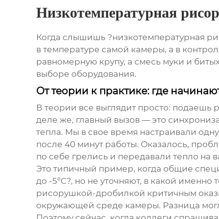
Низкотемпературная рисо
Когда слышишь ?низкотемпературная рис
в температуре самой камеры, а в контрол
равномерную крупу, а смесь муки и битых
выборе оборудования.
От теории к практике: где начина
В теории все выглядит просто: подаешь 
деле же, главный вызов — это синхрони
тепла. Мы в свое время настраивали одну
после 40 минут работы. Оказалось, проб
по себе грелись и передавали тепло на в
Это типичный пример, когда общие спец
до -5°C?, но не уточняют, в какой именно
рисорушкой-дробилкой
критичным оказа
окружающей среде камеры. Разница могла
Поэтому сейчас, когда коллеги спрашиваю