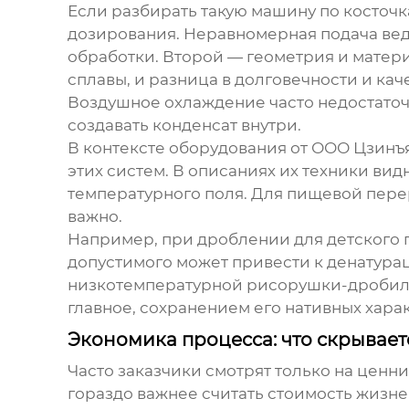
Если разбирать такую машину по косточка
дозирования. Неравномерная подача веде
обработки. Второй — геометрия и матер
сплавы, и разница в долговечности и кач
Воздушное охлаждение часто недостаточн
создавать конденсат внутри.
В контексте оборудования от
ООО Цзинъя
этих систем. В описаниях их техники ви
температурного поля. Для пищевой перер
важно.
Например, при дроблении для детского 
допустимого может привести к денатурац
низкотемпературной рисорушки-дроби
главное, сохранением его нативных хара
Экономика процесса: что скрывает
Часто заказчики смотрят только на ценн
гораздо важнее считать стоимость жизне