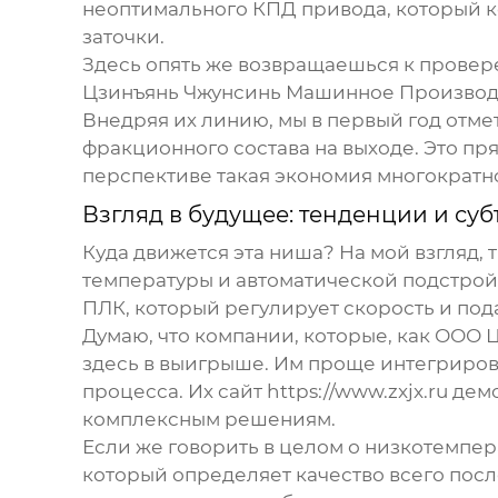
неоптимального КПД привода, который к
заточки.
Здесь опять же возвращаешься к провер
Цзинъянь Чжунсинь Машинное Производ
Внедряя их линию, мы в первый год отме
фракционного состава на выходе. Это пр
перспективе такая экономия многократн
Взгляд в будущее: тенденции и с
Куда движется эта ниша? На мой взгляд,
температуры и автоматической подстрой
ПЛК, который регулирует скорость и под
Думаю, что компании, которые, как
ООО Ц
здесь в выигрыше. Им проще интегрирова
процесса. Их сайт
https://www.zxjx.ru
демо
комплексным решениям.
Если же говорить в целом о
низкотемпер
который определяет качество всего посл