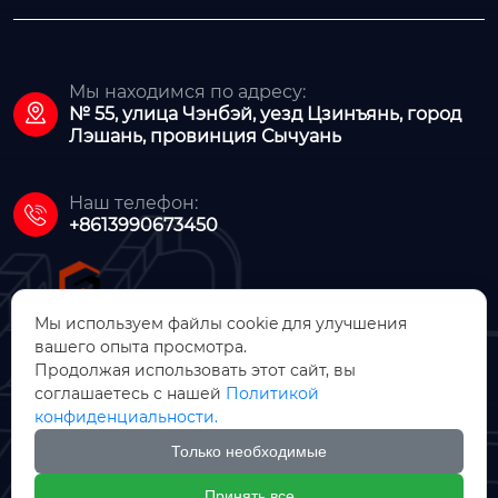
Мы находимся по адресу:

№ 55, улица Чэнбэй, уезд Цзинъянь, город
Лэшань, провинция Сычуань
Наш телефон:

+8613990673450
Мы используем файлы cookie для улучшения
вашего опыта просмотра.
Продолжая использовать этот сайт, вы
ООО Цзинъянь Чжунсинь
соглашаетесь с нашей
Политикой
Машинное Производство
конфиденциальности.
Только необходимые

Принять все