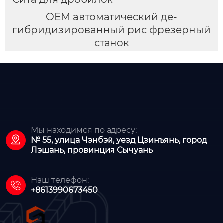
OEM автоматический де-
гибридизированный рис фрезерный
станок
Мы находимся по адресу:

№ 55, улица Чэнбэй, уезд Цзинъянь, город
Лэшань, провинция Сычуань
Наш телефон:

+8613990673450