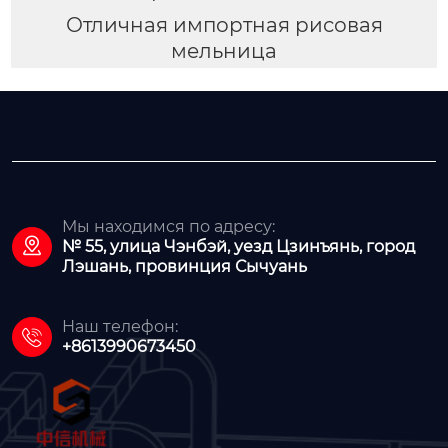
Отличная импортная рисовая
мельница
Мы находимся по адресу:

№ 55, улица Чэнбэй, уезд Цзинъянь, город
Лэшань, провинция Сычуань
Наш телефон:

+8613990673450