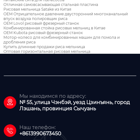
Отличная самовсасывающая стальная пластина
Рисовая мельница Satake из Китая
OEM Отрицательное давление двусторонний многоканальный
впуск воздуха полировщик риса
OEM Lovol рисовый фрезерный станок
Комбинированная стойка рисовых мельниц в Китае
OEM Kubota рисовый фрезерный станок
Мотор-колесо для комбинированных машин для помола и
дробления риса
Купить длинные продажи риса мельница
Оптовая горизонтальная рисовая мельница
Мы находимся по адресу:

№ 55, улица Чэнбэй, уезд Цзинъянь, город
Лэшань, провинция Сычуань
Наш телефон:

+8613990673450