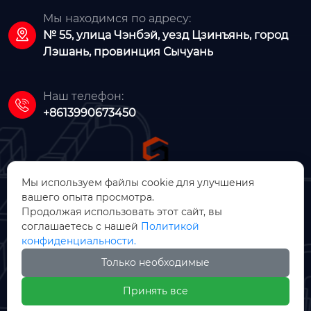
Мы находимся по адресу:

№ 55, улица Чэнбэй, уезд Цзинъянь, город
Лэшань, провинция Сычуань
Наш телефон:

+8613990673450
Мы используем файлы cookie для улучшения
вашего опыта просмотра.
ООО Цзинъянь Чжунсинь
Продолжая использовать этот сайт, вы
соглашаетесь с нашей
Политикой
Машинное Производство
конфиденциальности.
Только необходимые

Принять все