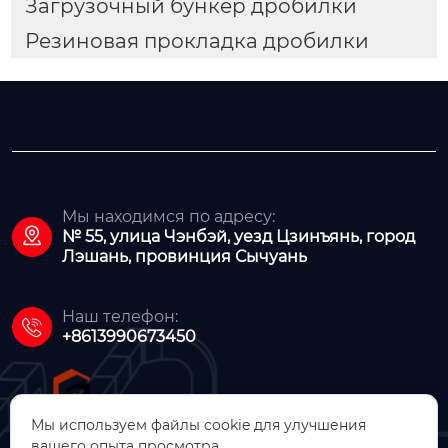
Загрузочный бункер дробилки
Резиновая прокладка дробилки
Мы находимся по адресу:

№ 55, улица Чэнбэй, уезд Цзинъянь, город
Лэшань, провинция Сычуань
Наш телефон:

+8613990673450
Мы используем файлы cookie для улучшения
вашего опыта просмотра.