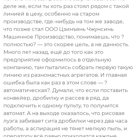
деле же, если ты хоть раз стоял рядом с такой
линией в цеху, особенно на старом
производстве, где-нибудь на том же заводе,
что позже стал
ООО Цзинъянь Чжунсинь
Машинное Производство
, понимаешь, что ?
полностью? — это скорее цель, а не данность.
Много лет назад, ещё до того как это
предприятие оформилось в отдельную
компанию, там пытались собрать первую такую
линию из разномастных агрегатов. И главная
ошибка была как раз в этом слове — ?
автоматическая?. Думали, что если поставить
конвейер, дробилку и рассев в ряд, да
подключить к одному пульту, то получится
автомат. А на выходе оказалось, что рисовая
лузга забивает сита дробилки через два часа
работы, а аспирация не тянет мелкую пыль, и
оператору всё равно приходится каждые