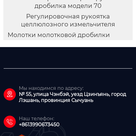
дробилка модели 70
Регулировочная рукоятка
целлюлозного измельчителя
Молотки молотковой дробилки
Мы находимся по адресу:

№ 55, улица Чэнбэй, уезд Цзинъянь, город
Лэшань, провинция Сычуань
Наш телефон:

+8613990673450