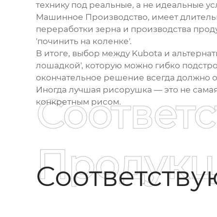
технику под реальные, а не идеальные усл
Машинное Производство
, имеет длител
переработки зерна и производства проду
'починить на коленке'.
В итоге, выбор между Kubota и альтерна
лошадкой', которую можно гибко подстро
окончательное решение всегда должно оп
Иногда лучшая рисорушка — это не самая 
Соответ
конкретным рисом.
Продукц
Соответств