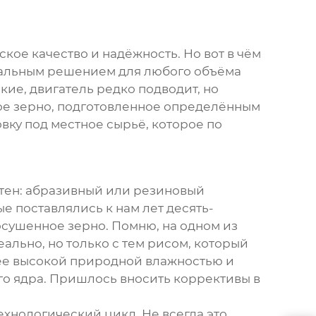
ское качество и надёжность. Но вот в чём
рсальным решением для любого объёма
кие, двигатель редко подводит, но
ное зерно, подготовленное определённым
овку под местное сырьё, которое по
стен: абразивный или резиновый
ые поставлялись к нам лет десять-
осушенное зерно. Помню, на одном из
ально, но только с тем рисом, который
лее высокой природной влажностью и
о ядра. Пришлось вносить коррективы в
технологический цикл. Не всегда это