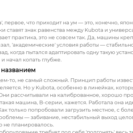
 первое, что приходит на ум — это, конечно, япон
ски ставят знак равенства между Kubota и униве
ает практика, это не совсем так. Да, машины креп
азал, 'академические' условия работы — стабиль
зад, когда пытался адаптировать одну такую устан
 и начал копать глубже.
а названием
щем-то, не самый сложный. Принцип работы изве
еляется. Но у Kubota, особенно в линейках, котор
 Они рассчитывали на калиброванное, хорошо пр
акая машина, B-серии, кажется. Работала она иде
Как только попробовали загрузить местное, с бо
роблемы — забивание, нестабильный выход целог
о не планировалось.
 оборудование требует под себя 'подгонять' весь 