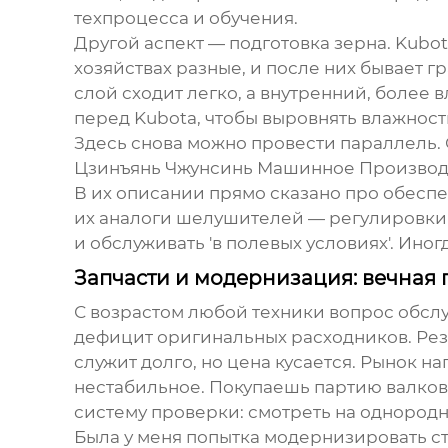
техпроцесса и обучения.
Другой аспект — подготовка зерна. Kubo
хозяйствах разные, и после них бывает г
слой сходит легко, а внутренний, боле
перед Kubota, чтобы выровнять влажность
Здесь снова можно провести параллель. 
Цзинъянь Чжунсинь Машинное Производ
В их описании прямо сказано про обеспе
их аналоги шелушителей — регулировки т
и обслуживать 'в полевых условиях'. Ино
Запчасти и модернизация: вечная 
С возрастом любой техники вопрос обслу
дефицит оригинальных расходников. Рез
служит долго, но цена кусается. Рынок н
нестабильное. Покупаешь партию валков 
систему проверки: смотреть на однородн
Была у меня попытка модернизировать с