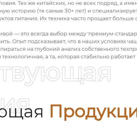
овия. Тех же китайских, но не всех подряд, а именн
ьную историю (те самые 30+ лет) и специализиру
ктов питания. Их техника часто прощает больше
тивой — это всегда выбор между 'премиум-стандар
ить. Опыт подсказывает, что в наших условиях ча
ираться на глубокий анализ собственного техпро
технологичная, а та, которая стабильно работает
ствующая
ия
ующая
Продукц