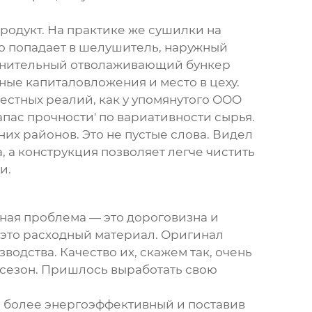
родукт. На практике же сушилки на
рно попадает в шелушитель, наружный
полнительный отволаживающий бункер
ьные капиталовложения и место в цеху.
естных реалий, как у упомянутого
ООО
апас прочности' по вариативности сырья.
их районов. Это не пустые слова. Видел
 а конструкция позволяет легче чистить
и.
вная проблема — это дороговизна и
 это расходный материал. Оригинал
водства. Качество их, скажем так, очень
 сезон. Пришлось выработать свою
а более энергоэффективный и поставив