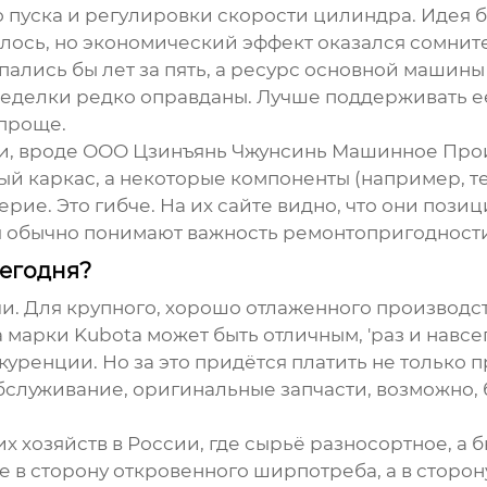
 пуска и регулировки скорости цилиндра. Идея б
илось, но экономический эффект оказался сомни
пались бы лет за пять, а ресурс основной машины
ределки редко оправданы. Лучше поддерживать её
опроще.
и, вроде
ООО Цзинъянь Чжунсинь Машинное Про
ый каркас, а некоторые компоненты (например, т
верие. Это гибче. На их сайте видно, что они поз
я обычно понимают важность ремонтопригодност
сегодня?
ачи. Для крупного, хорошо отлаженного производ
 марки Kubota
может быть отличным, 'раз и навсе
уренции. Но за это придётся платить не только п
бслуживание, оригинальные запчасти, возможно, 
 хозяйств в России, где сырьё разносортное, а б
е в сторону откровенного ширпотреба, а в сторон