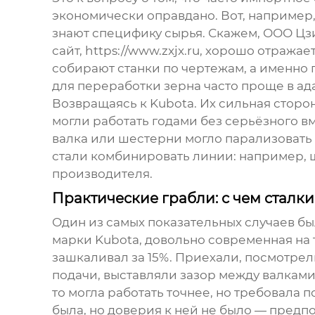
экономически оправдано. Вот, например
знают специфику сырья. Скажем,
ООО Цз
сайт,
https://www.zxjx.ru
, хорошо отражает
собирают станки по чертежам, а именно 
для переработки зерна часто проще в ад
Возвращаясь к Kubota. Их сильная сторо
могли работать годами без серьёзного в
валка или шестерни могло парализовать
стали комбинировать линии: например, 
производителя.
Практические грабли: с чем сталк
Один из самых показательных случаев бы
марки Kubota
, довольно современная на 
зашкаливал за 15%. Приехали, посмотрел
подачи, выставляли зазор между валкам
то могла работать точнее, но требовала
была, но доверия к ней не было — предпо