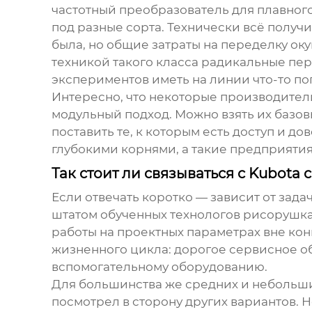
частотный преобразователь для плавного
под разные сорта. Технически всё получ
была, но общие затраты на переделку оку
техникой такого класса радикальные пе
экспериментов иметь на линии что-то п
Интересно, что некоторые производител
модульный подход. Можно взять их базов
поставить те, к которым есть доступ и до
глубокими корнями, а такие предприяти
Так стоит ли связываться с Kubota 
Если отвечать коротко — зависит от зад
штатом обученных технологов
рисорушка
работы на проектных параметрах вне конк
жизненного цикла: дорогое сервисное о
вспомогательному оборудованию.
Для большинства же средних и небольших
посмотрел в сторону других вариантов. Н