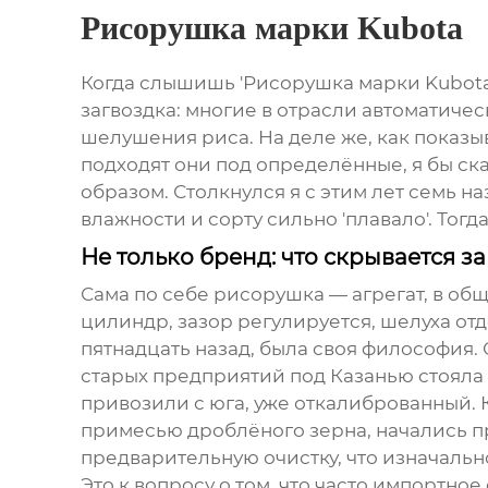
Рисорушка марки Kubota
Когда слышишь 'Рисорушка марки Kubota',
загвоздка: многие в отрасли автоматиче
шелушения риса. На деле же, как показыв
подходят они под определённые, я бы ск
образом. Столкнулся я с этим лет семь на
влажности и сорту сильно 'плавало'. Тогда
Не только бренд: что скрывается з
Сама по себе рисорушка — агрегат, в об
цилиндр, зазор регулируется, шелуха отд
пятнадцать назад, была своя философия.
старых предприятий под Казанью стояла т
привозили с юга, уже откалиброванный. 
примесью дроблёного зерна, начались п
предварительную очистку, что изначальн
Это к вопросу о том, что часто импортное