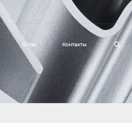

О Нас
Контакты