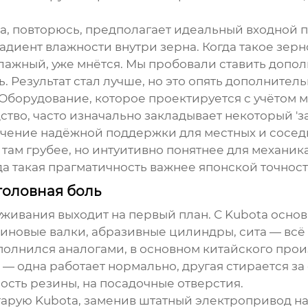
ta, повторюсь, предполагает идеальный входной п
радиент влажности внутри зерна. Когда такое зе
е влажный, уже мнётся. Мы пробовали ставить до
. Результат стал лучше, но это опять дополнител
Оборудование, которое проектируется с учётом м
ство
, часто изначально закладывает некоторый 'з
чение надёжной поддержки для местных и соседн
ам грубее, но интуитивно понятнее для механика,
гда такая прагматичность важнее японской точност
головная боль
живания выходит на первый план. С Kubota осно
иновые валки, абразивные цилиндры, сита — всё
аполнился аналогами, в основном китайского произ
— одна работает нормально, другая стирается за
ость резины, на посадочные отверстия.
тарую Kubota, заменив штатный электропривод н