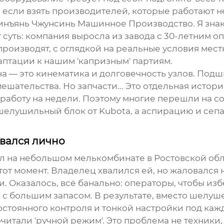
, если взять производителей, которые работают 
инъянь Чжунсинь Машинное Производство
. Я зн
 суть: компания выросла из завода с 30-летним оп
производят, с оглядкой на реальные условия мес
аптации к нашим 'капризным' партиям.
на — это кинематика и долговечность узлов. По
мешательства. Но запчасти... Это отдельная исто
 работу на недели. Поэтому многие перешли на 
шелушильный блок от Kubota, а аспирацию и сепа
ивался лично
л на небольшом мелькомбинате в Ростовской обла
тот момент. Владелец хвалился ей, но жаловался 
и. Оказалось, всё банально: операторы, чтобы из
и с большим запасом. В результате, вместо шел
 постоянного контроля и тонкой настройки под ка
читали 'ручной режим'. Это проблема не техники, 