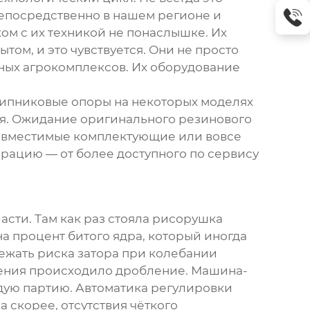
непосредственно в нашем регионе и
аком с их техникой не понаслышке. Их
ытом, и это чувствуется. Они не просто
тных агрокомплексов. Их оборудование
дшипниковые опоры на некоторых моделях
рия. Ожидание оригинального резинового
совместимые комплектующие или вовсе
рацию — от более доступного по сервису
сти. Там как раз стояла
рисорушка
на процент битого ядра, который иногда
бежать риска затора при колебании
ушения происходило дробление. Машина-
ждую партию. Автоматика регулировки
а скорее, отсутствия чёткого