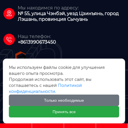
Мы находимся по адресу:

№ 55, улица Чэнбэй, уезд Цзинъянь, город
Лэшань, провинция Сычуань
Наш телефон:

+8613990673450
Мы используем файлы cookie для улучшения
вашего опыта просмотра.
Продолжая использовать этот сайт, вы
ООО Цзинъянь Чжунсинь
соглашаетесь с нашей
Политикой
Машинное Производство
конфиденциальности.
Только необходимые

Принять все