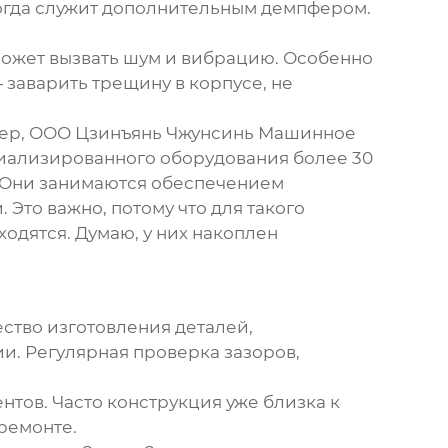
иногда служит дополнительным демпфером.
 может вызвать шум и вибрацию. Особенно
 заварить трещину в корпусе, не
ер,
ООО Цзинъянь Чжунсинь Машинное
ециализированного оборудования более 30
?. Они занимаются обеспечением
то важно, потому что для такого
одятся. Думаю, у них накоплен
ество изготовления деталей,
ии. Регулярная проверка зазоров,
нтов. Часто конструкция уже близка к
ремонте.