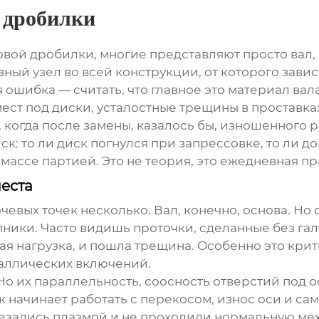
 дробилки
овой дробилки
, многие представляют просто вал,
ный узел во всей конструкции, от которого завис
я ошибка — считать, что главное это материал вал
ст под диски, усталостные трещины в проставках —
когда после замены, казалось бы, изношенного р
к: то ли диск погнулся при запрессовке, то ли до
массе партией. Это не теория, это ежедневная п
места
чевых точек несколько. Вал, конечно, основа. Но 
ники. Часто видишь проточки, сделанные без гал
я нагрузка, и пошла трещина. Особенно это кри
аллических включений.
Но их параллельность, соосность отверстий под ос
 начинает работать с перекосом, износ оси и сам
резались плазмой и не проходили нормальную мех