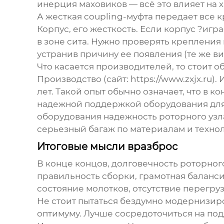
инерция маховиков — всё это влияет на 
А жесткая coupling-муфта передает все 
Корпус, его жесткость. Если корпус ?иг
в зоне сита. Нужно проверять крепления
устранив причину ее появления (те же в
Что касается производителей, то стоит 
Производство
(сайт:
https://www.zxjx.ru
).
лет. Такой опыт обычно означает, что в
надежной поддержкой оборудования для 
оборудования надежность
роторного узл
серьезный багаж по материалам и технол
Итоговые мысли вразброс
В конце концов, долговечность
роторног
правильность сборки, грамотная балансир
состояние молотков, отсутствие перегруз
Не стоит пытаться бездумно модернизиро
оптимуму. Лучше сосредоточиться на по