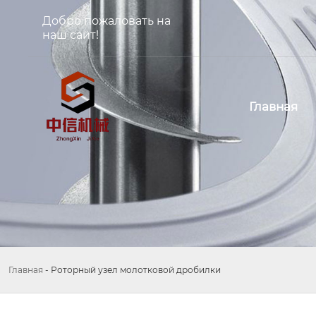
Добро пожаловать на
наш сайт!
Главная
Главная
-
Роторный узел молотковой дробилки