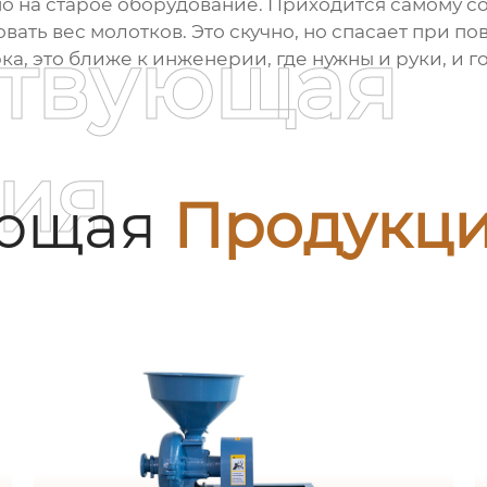
нно на старое оборудование. Приходится самому со
ать вес молотков. Это скучно, но спасает при по
ствующая
ка, это ближе к инженерии, где нужны и руки, и г
ия
ующая
Продукц