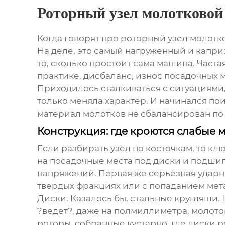
Роторный узел молотковой
Когда говорят про
роторный узел молотк
На деле, это самый нагруженный и каприз
то, сколько простоит сама машина. Часта
практике, дисбаланс, износ посадочных ме
Приходилось сталкиваться с ситуациями, 
только меняла характер. И начинался поис
материал молотков не сбалансирован по 
Конструкция: где кроются слабые 
Если разбирать узел по косточкам, то клю
на посадочные места под диски и подшип
напряжений. Первая же серьезная ударна
твердых фракциях или с попаданием мет
Диски. Казалось бы, стальные кругляши. 
?ведет?, даже на полмиллиметра, молоток
роторы, собранные кустарно, где диски 