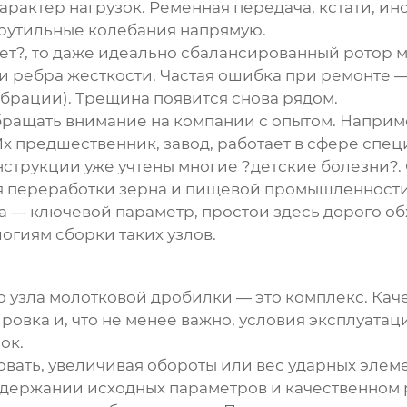
характер нагрузок. Ременная передача, кстати, 
крутильные колебания напрямую.
рает?, то даже идеально сбалансированный ротор
 и ребра жесткости. Частая ошибка при ремонте —
ибрации). Трещина появится снова рядом.
обращать внимание на компании с опытом. Наприм
 Их предшественник, завод, работает в сфере сп
 конструкции уже учтены многие ?детские болезни
переработки зерна и пищевой промышленности. Э
а
— ключевой параметр, простои здесь дорого обх
огиям сборки таких узлов.
о узла молотковой дробилки
— это комплекс. Кач
овка и, что не менее важно, условия эксплуатац
ок.
вать, увеличивая обороты или вес ударных элеме
ддержании исходных параметров и качественном 