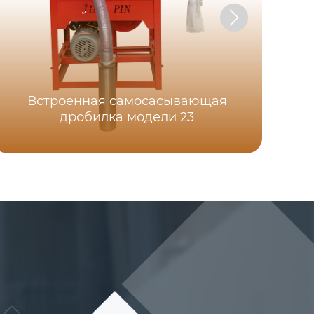
Встроенная самоcасывающая
дробилка модели 23
М