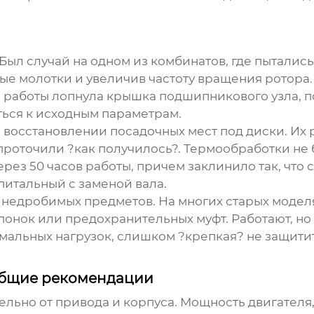
 Был случай на одном из комбинатов, где пыталис
ые молотки и увеличив частоту вращения ротора.
ю работы лопнула крышка подшипникового узла, п
ься к исходным параметрам.
восстановлении посадочных мест под диски. Их р
 проточили ?как получилось?. Термообработки не 
рез 50 часов работы, причем заклинило так, что 
питальный с заменой вала.
недробимых предметов. На многих старых моделях
онок или предохранительных муфт. Работают, но
рмальных нагрузок, слишком ?крепкая? не защитит
 общие рекомендации
ельно от привода и корпуса. Мощность двигателя,