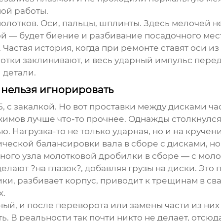
ой работы.
олотков. Оси, пальцы, шплинты. Здесь мелочей н
ой — будет биение и разбивание посадочного мес
Частая история, когда при ремонте ставят оси из
отки заклинивают, и весь ударный импульс перед
 детали.
о нельзя игнорировать
, с закалкой. Но вот проставки между дисками час
жимов лучше что-то прочнее. Однажды столкнулся
. Нагрузка-то не только ударная, но и на кручен
ической балансировки вала в сборе с дисками, но
ного узла молотковой дробилки
в сборе — с моло
делают ?на глазок?, добавляя грузы на диски. Э
ки, разбивает корпус, приводит к трещинам в св
х.
ный, и после переворота или замены части из них
ь. В реальности так почти никто не делает, отсю