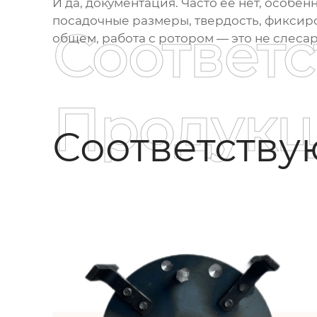
И да, документация. Часто ее нет, особе
посадочные размеры, твердость, фиксиров
Соответ
общем, работа с ротором — это не слесар
Продукц
Соответств