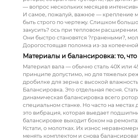
— вопрос нескольких месяцев интенсивн
И самое, пожалуй, важное — крепление м
быть строго по чертежу. Слишком больш
закусить? ось при тепловом расширении. 
Они быстро становятся ?гранеными?, мол
Дорогостоящая поломка из-за копеечной
Материалы и балансировка: то, чт
Материал вала — обычно сталь 40Х или 45
принципе допустимо, но для тяжелых ре
дробилке для зерна с высокой влажностью
Балансировка. Это отдельная песня. Стат
динамическая балансировка всего
ротор
специальном станке. Но часто на местах 
это вибрация, которая выедает подшипни
балансировке выходит боком на ремонта
Кстати, о молотках. Их износ неравномер
менять комплектом и снова балансироват