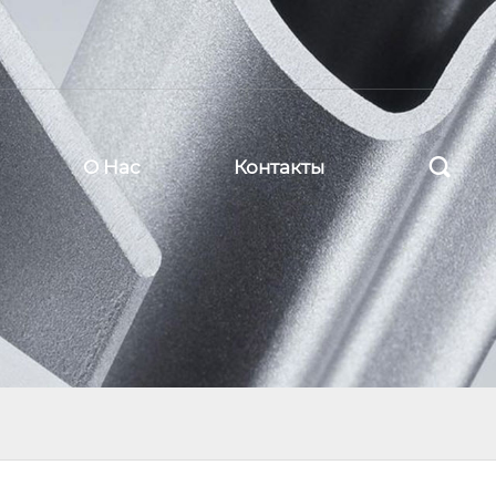

О Нас
Контакты