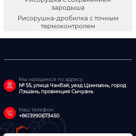
зародыша
Рисорушка-дробилка с точным
термоконтролем
Мы находимся по адресу:

№ 55, улица Чэнбэй, уезд Цзинъянь, город
Лэшань, провинция Сычуань
Наш телефон:

+8613990673450