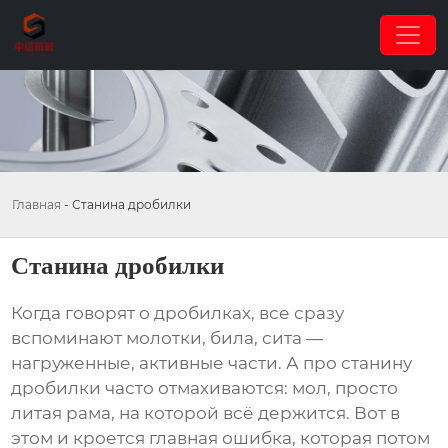
Главная
-
Станина дробилки
Станина дробилки
Когда говорят о дробилках, все сразу
вспоминают молотки, била, сита —
нагруженные, активные части. А про
станину
дробилки
часто отмахиваются: мол, просто
литая рама, на которой всё держится. Вот в
этом и кроется главная ошибка, которая потом