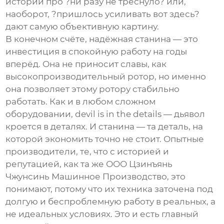
истории про ?ни разу не треснуло? или,
наоборот, ?пришлось усиливать вот здесь?
дают самую объективную картину.
В конечном счёте, надёжная станина — это
инвестиция в спокойную работу на годы
вперёд. Она не приносит славы, как
высокопроизводительный ротор, но именно
она позволяет этому ротору стабильно
работать. Как и в любом сложном
оборудовании, devil is in the details — дьявол
кроется в деталях. И станина — та деталь, на
которой экономить точно не стоит. Опытные
производители, те, что с историей и
репутацией, как та же
ООО Цзинъянь
Чжунсинь Машинное Производство
, это
понимают, потому что их техника заточена под
долгую и беспроблемную работу в реальных, а
не идеальных условиях. Это и есть главный