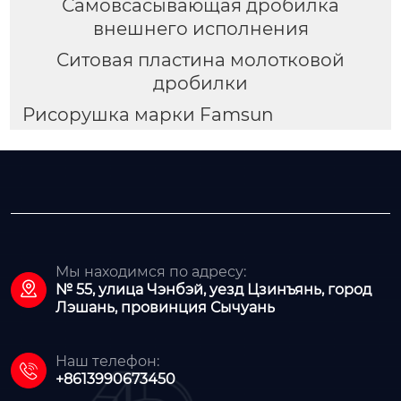
Самовсасывающая дробилка
внешнего исполнения
Ситовая пластина молотковой
дробилки
Рисорушка марки Famsun
Мы находимся по адресу:

№ 55, улица Чэнбэй, уезд Цзинъянь, город
Лэшань, провинция Сычуань
Наш телефон:

+8613990673450