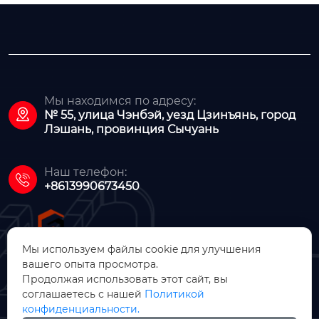
Мы находимся по адресу:

№ 55, улица Чэнбэй, уезд Цзинъянь, город
Лэшань, провинция Сычуань
Наш телефон:

+8613990673450
Мы используем файлы cookie для улучшения
вашего опыта просмотра.
Продолжая использовать этот сайт, вы
ООО Цзинъянь Чжунсинь
соглашаетесь с нашей
Политикой
Машинное Производство
конфиденциальности.