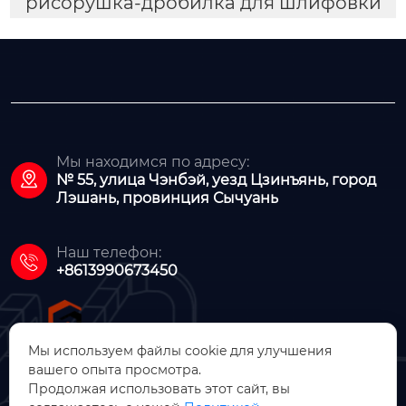
рисорушка-дробилка для шлифовки
Мы находимся по адресу:

№ 55, улица Чэнбэй, уезд Цзинъянь, город
Лэшань, провинция Сычуань
Наш телефон:

+8613990673450
Мы используем файлы cookie для улучшения
вашего опыта просмотра.
Продолжая использовать этот сайт, вы
ООО Цзинъянь Чжунсинь