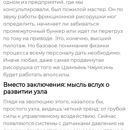
одном из предприятий, где мы
консультировали, был пожилой мастер. Он по
звуку работы
фрикционной рисорушки
мог
определить, начинает ли забиваться
промежуточный бункер или идёт ли перегруз
по току на приводе. Это, конечно, высший
пилотаж. Но базовое понимание физики
процесса всему персоналу дать необходимо.
Иначе любая, даже самая продвинутая
рисорушка
от того же
Цзинъянь Чжунсинь
будет работать вполсилы.
Вместо заключения: мысль вслух о
развитии узла
Глядя на эволюцию этого, казалось бы,
простого узла, видишь чёткий тренд: от грубой
силы к управляемому воздействию. Сейчас
появляются системы с датчиками давления на