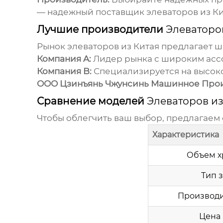
— надежный поставщик элеваторов из Ки
Лучшие производители
Элеваторо
Рынок
элеваторов из Китая
предлагает ш
Компания A:
Лидер рынка с широким асс
Компания B:
Специализируется на высоко
ООО Цзинъянь Чжунсинь Машинное Прои
Сравнение моделей
Элеваторов из
Чтобы облегчить ваш выбор, предлагаем
Характеристика
Объем х
Тип 
Производи
Цена 