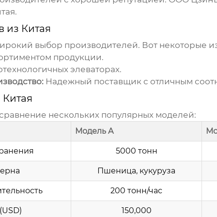
тая.
в из Китая
ирокий выбор производителей. Вот некоторые из
ортиментом продукции.
технологичных элеваторах.
зводство:
Надежный поставщик с отличным соотн
 Китая
 сравнение нескольких популярных моделей:
Модель A
Мо
ранения
5000 тонн
зерна
Пшеница, кукуруза
тельность
200 тонн/час
(USD)
150,000