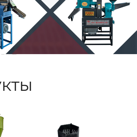
ые
кты