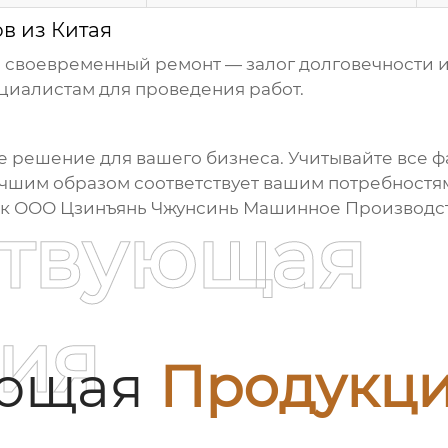
в из Китая
 своевременный ремонт — залог долговечности 
иалистам для проведения работ.
 решение для вашего бизнеса. Учитывайте все фа
чшим образом соответствует вашим потребностя
 к ООО Цзинъянь Чжунсинь Машинное Производств
ствующая
ия
ующая
Продукц