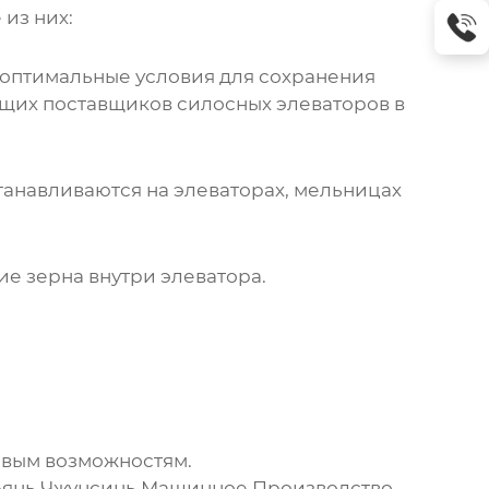
из них:
 оптимальные условия для сохранения
щих поставщиков силосных элеваторов в
танавливаются на элеваторах, мельницах
е зерна внутри элеватора.
овым возможностям.
янь Чжунсинь Машинное Производство