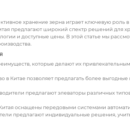
ктивное хранение зерна играет ключевую роль в
итая
предлагают широкий спектр решений для хр
логии и доступные цены. В этой статье мы рассм
роизводства.
я
реимуществ, которые делают их привлекательны
о в Китае позволяет предлагать более выгодные
одители предлагают элеваторы различных типов
Китая
оснащены передовыми системами автомати
ели предлагают индивидуальные решения, учит