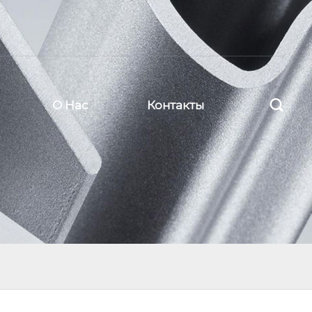

О Нас
Контакты