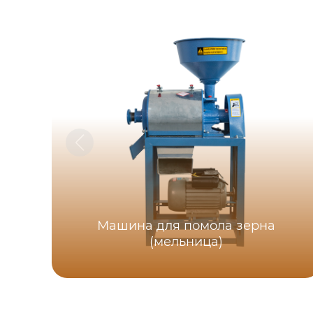
Машина для помола зерна
(мельница)