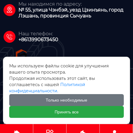
Мы находимся по адресу:

№ 55, улица Чэнбэй, уезд Цзинъянь, город
Лэшань, провинция Сычуань
Наш телефон:

+8613990673450
Мы используем файлы cookie для улучшения
вашего опыта просмотра.
Продолжая использовать этот сайт, вы
ООО Цзинъянь Чжунсинь
соглашаетесь с нашей
Политикой
Машинное Производство
конфиденциальности.
Только необходимые

Принять все
Авторское право © ООО Цзинъянь Чжунсинь Машинное