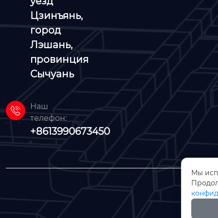
уезд
Цзинъянь,
город
Лэшань,
провинция
Сычуань
Наш

телефон:
+8613990673450
Мы исп
Продол
конфид