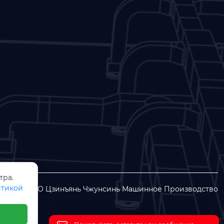
тра.
тикой
раво © ООО Цзинъянь Чжунсинь Машинное Производство