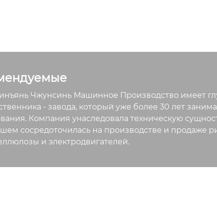
мендуемые
нъянь Чжунсинь Машинное Производство имеет глу
твенника - завода, который уже более 30 лет зани
вания. Компания унаследовала техническую сущност
шем сосредоточилась на производстве и продаже р
еллюлозы и электродвигателей.