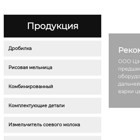
Продукция
Дробилка
Реко
ООО Цзи
Рисовая мельница
предшес
оборудо
дальней
Комбинированный
варки ц
Комплектующие детали
Измельчитель соевого молока