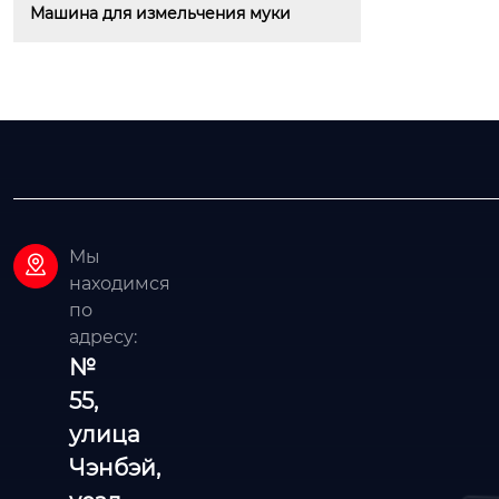
Машина для измельчения муки
Мы

находимся
по
адресу:
№
55,
улица
Чэнбэй,