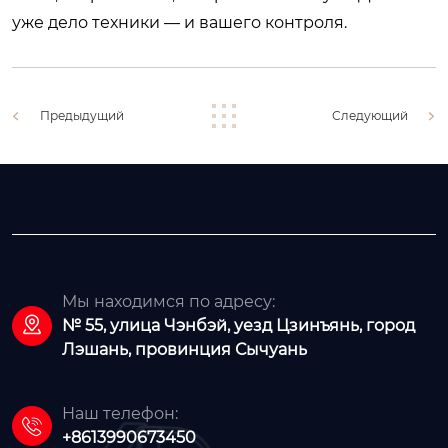
уже дело техники — и вашего контроля.
Предыдущий
Следующий
Мы находимся по адресу:

№ 55, улица Чэнбэй, уезд Цзинъянь, город
Лэшань, провинция Сычуань
Наш телефон:

+8613990673450