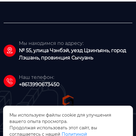
Мы находимся по адресу:

№ 55, улица Чэнбэй, уезд Цзинъянь, город
Лэшань, провинция Сычуань
Наш телефон:

+8613990673450
Мы используем файлы cookie для улучшения
вашего опыта просмотра.
ООО Цзинъянь Чжунсинь
Продолжая использовать этот сайт, вы
соглашаетесь с нашей
Политикой