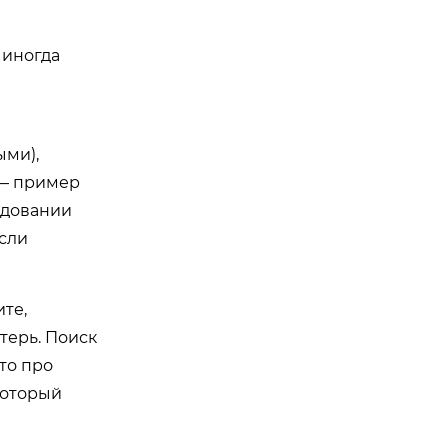
 иногда
ыми),
 — пример
рудовании
сли
ите,
терь. Поиск
то про
который