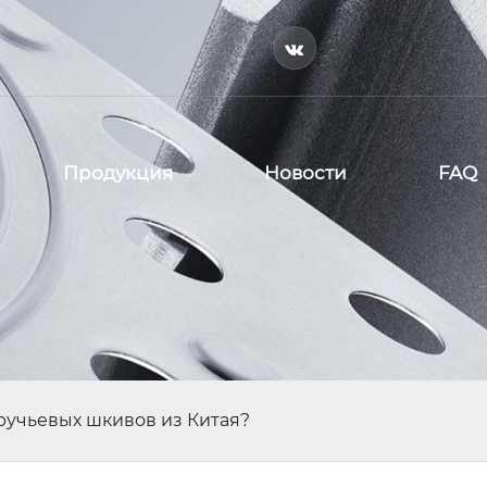

Продукция
Новости
FAQ
ручьевых шкивов из Китая?