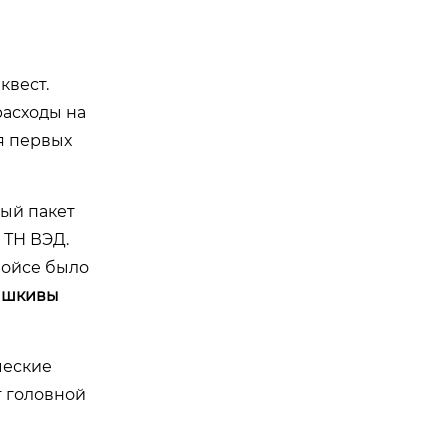
квест.
расходы на
я первых
ный пакет
 ТН ВЭД.
войсе было
е
шкивы
ческие
т головной