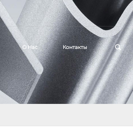

О Нас
Контакты