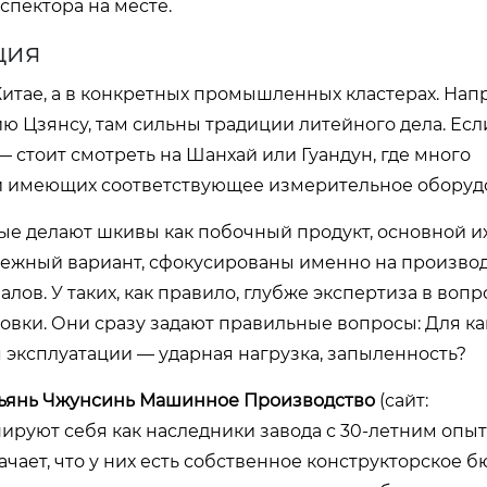
спектора на месте.
ция
Китае, а в конкретных промышленных кластерах. Нап
ю Цзянсу, там сильны традиции литейного дела. Ес
 стоит смотреть на Шанхай или Гуандун, где много
и имеющих соответствующее измерительное оборуд
ые делают шкивы как побочный продукт, основной и
дежный вариант, сфокусированы именно на произво
лов. У таких, как правило, глубже экспертиза в вопр
овки. Они сразу задают правильные вопросы: Для ка
я эксплуатации — ударная нагрузка, запыленность?
янь Чжунсинь Машинное Производство
(сайт:
онируют себя как наследники завода с 30-летним опы
ает, что у них есть собственное конструкторское б