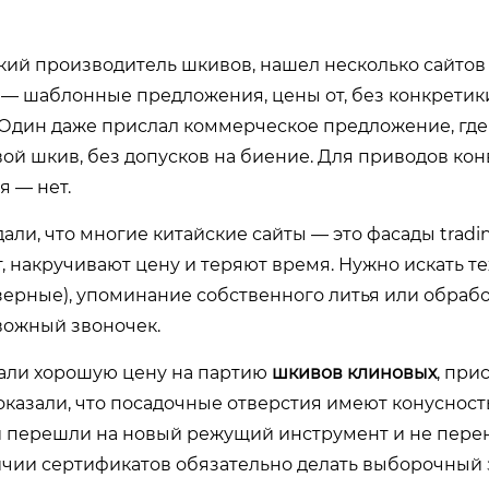
йский производитель шкивов, нашел несколько сайтов
 — шаблонные предложения, цены от, без конкретик
. Один даже прислал коммерческое предложение, где
ой шкив, без допусков на биение. Для приводов ко
я — нет.
али, что многие китайские сайты — это фасады tradi
, накручивают цену и теряют время. Нужно искать тех
резерные), упоминание собственного литья или обрабо
вожный звоночек.
Дали хорошую цену на партию
шкивов клиновых
, при
казали, что посадочные отверстия имеют конусность
они перешли на новый режущий инструмент и не пер
личии сертификатов обязательно делать выборочный