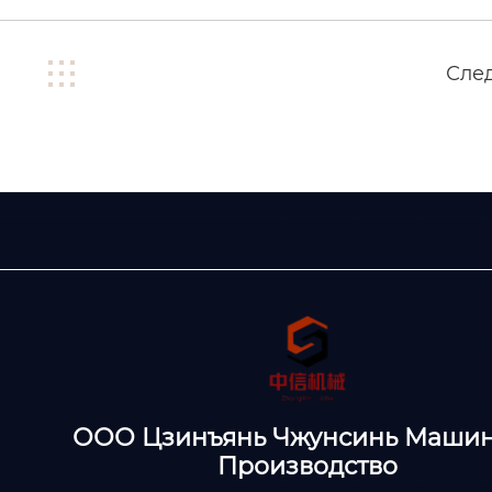
Сле
ООО Цзинъянь Чжунсинь Маши
Производство