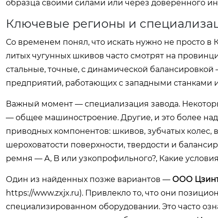
образца своими силами или через доверенного ин
Ключевые регионы и специализа
Со временем понял, что искать нужно не просто в 
литых чугунных шкивов часто смотрят на провинци
стальные, точные, с динамической балансировкой —
предприятий, работающих с западными станками 
Важный момент — специализация завода. Некотор
— общее машиностроение. Другие, и это более на
приводных компонентов: шкивов, зубчатых колес, ва
шероховатости поверхности, твердости и балансир
ремня — A, B или узкопрофильного?, Какие услови
Один из найденных позже вариантов —
ООО Цзинъ
https://www.zxjx.ru
). Привлекло то, что они позици
специализированном оборудовании. Это часто означ