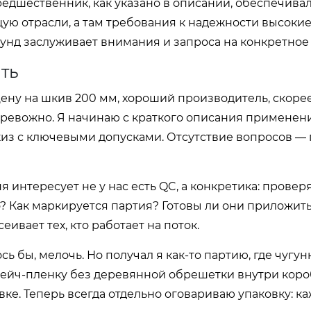
редшественник, как указано в описании, обеспечива
отрасли, а там требования к надежности высокие.
аунд заслуживает внимания и запроса на конкретное 
ять
ену на шкив 200 мм, хороший производитель, скорее
 тревожно. Я начинаю с краткого описания применени
киз с ключевыми допусками. Отсутствие вопросов —
интересует не у нас есть QC, а конкретика: провер
? Как маркируется партия? Готовы ли они приложить
ивает тех, кто работает на поток.
ь бы, мелочь. Но получал я как-то партию, где чугу
ейч-пленку без деревянной обрешетки внутри короб
ке. Теперь всегда отдельно оговариваю упаковку: к