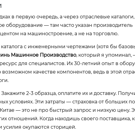
и
дках в первую очередь, а через отраслевые каталоги,
ое оборудование — там часто указан производитель
кцентом на машиностроение, а не на торговлю.
 каталога с инженерными чертежами (хотя бы базов
инь Машинное Производство
, который я упоминал,
 а ресурс для специалистов. Их 30-летний опыт в обо
возможном качестве компонентов, ведь в этой отра
оги.
Закажите 2-3 образца, оплатите их и доставку. Получ
ных условиях. Эти затраты — страховка от больших по
Китае — это не про быстрый запрос и низкую цену. Э
гих отношений. Когда находишь своего поставщика, 
ти усилия окупаются сторицей.