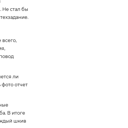
л
 Не стал бы
техзадание.
 всего,
я,
 повод
яется ли
 фото отчет
нные
а. В итоге
аждый шкив