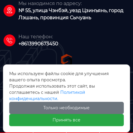
Мы находимся по адресу:

№ 55, улица Чэнбэй, уезд Цзинъянь, город
Лэшань, провинция Сычуань
Наш телефон:

+8613990673450
Мы используем файлы cookie для улучшения
вашего опыта просмотра.
ООО Цзинъянь Чжунсинь
Продолжая использовать этот сайт, вы
соглашаетесь с нашей
Политикой
Машинное Производство
конфиденциальности.
Только необходимые

Принять все