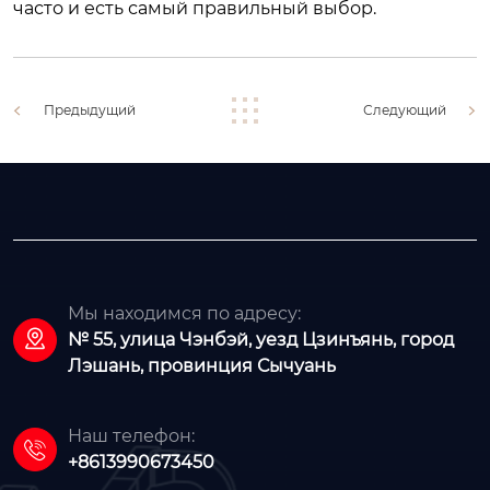
часто и есть самый правильный выбор.
Предыдущий
Следующий
Мы находимся по адресу:

№ 55, улица Чэнбэй, уезд Цзинъянь, город
Лэшань, провинция Сычуань
Наш телефон:

+8613990673450