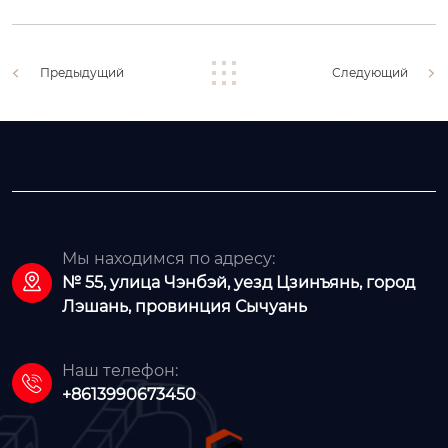
Предыдущий
Следующий
Мы находимся по адресу:

№ 55, улица Чэнбэй, уезд Цзинъянь, город
Лэшань, провинция Сычуань
Наш телефон:

+8613990673450