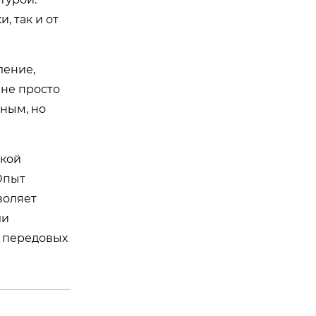
, так и от
ление,
 не просто
ным, но
ской
Опыт
воляет
ли
 передовых