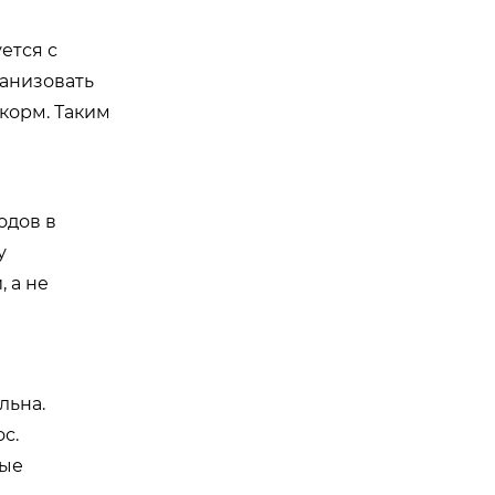
ется с
ганизовать
корм. Таким
одов в
у
 а не
льна.
с.
ные