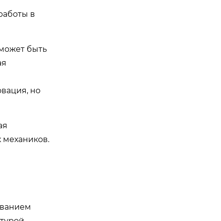
работы в
 может быть
ая
вация, но
ая
 механиков.
ованием
турой.