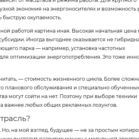
ависит от масштаба и режима работы. Для крупного
узкой экономия на энергоносителях и возможность 
ь быструю окупаемость.
ной работой картина иная. Высокая начальная цена
субсидии. Иногда выгоднее оказывается не гибридн
ующего парка — например, установка частотных
для оптимизации энергопотребления. Это тоже инно
итать, — стоимость жизненного цикла. Более сложн
о планового обслуживания и специально обученных
тва могут сойти на нет. Поэтому при выборе техники
а важнее любых общих рекламных лозунгов.
отрасль?
 Но, на мой взгляд, будущее — не за простым копир
ным выглядит развитие машин с модульной архитек