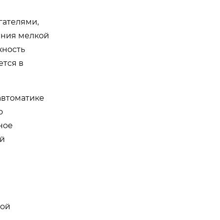
гателями,
дания мелкой
жность
ется в
автоматике
о
ное
ой
ной