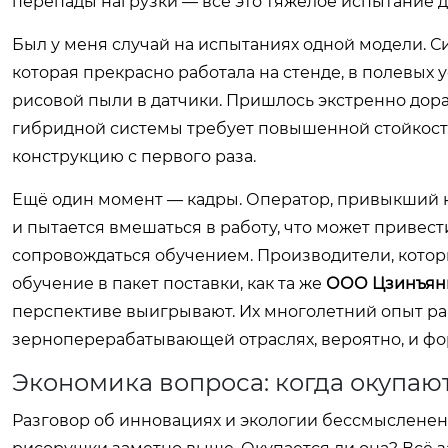
перепады нагрузки — всё это тяжелое испытание д
Был у меня случай на испытаниях одной модели. 
которая прекрасно работала на стенде, в полевых 
рисовой пыли в датчики. Пришлось экстренно дора
гибридной системы требует повышенной стойкости
конструкцию с первого раза.
Ещё один момент — кадры. Оператор, привыкший к
и пытается вмешаться в работу, что может привес
сопровождаться обучением. Производители, кото
обучение в пакет поставки, как та же
ООО Цзинъян
перспективе выигрывают. Их многолетний опыт р
зерноперерабатывающей отраслях, вероятно, и фо
Экономика вопроса: когда окупаю
Разговор об инновациях и экологии бессмысленен