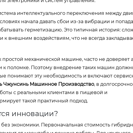
ля электроники и систем управления.
Система интеллектуального переключения между дви
условиях начала давать сбои из-за вибрации и попа
батывать герметизацию. Это типичная история: сло
 к внешним воздействиям, что не всегда закладыва
 простой механической машине, часто не доверяет 
ти к поломке. Поэтому внедрение таких машин должн
рые понимают эту необходимость и включают сервис
ь Чжунсинь Машинное Производство
, в долгосрочн
аботы с реальными клиентами в пищевой и
рмирует такой практичный подход.
тся инновации?
 без экономики. Первоначальная стоимость гибрид