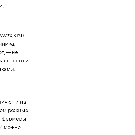
и,
ww.zxjx.ru
)
нника,
од — не
сальности и
ыками.
лияют и на
ком режиме,
ые фермеры
ой можно