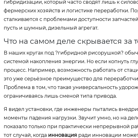
гибридизации, который часто сводят лишь к силов
фермерских хозяйств и логистике переработки. Пор
сталкивается с проблемами доступности запчаст
пусть и шумный, дизельный агрегат.
Что на самом деле скрывается за
В наших кругах под ?гибридной рисорушкой? обы
системой накопления энергии. Но если копнуть гл
процесс. Например, возможность работать от стаци
это уже серьёзное преимущество для переработчик
Проблема в том, что такая универсальность удорож
ограничиваясь лишь сменой типа привода.
Я видел установки, где инженеры пытались внедр
моменты падения нагрузки. Звучит умно, но на де
показало только при практически непрерывной рабо
тот случай, когда
инновация
ради инновации может 