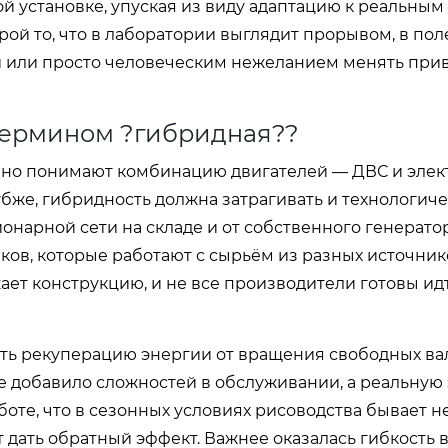
ой установке, упуская из виду адаптацию к реальным
ой то, что в лаборатории выглядит прорывом, в пол
ей или просто человеческим нежеланием менять при
 термином ?гибридная??
чно понимают комбинацию двигателей — ДВС и элек
убже, гибридность должна затрагивать и технологич
онарной сети на складе и от собственного генерато
ов, которые работают с сырьём из разных источник
ает конструкцию, и не все производители готовы идт
ить рекуперацию энергии от вращения свободных ва
ле добавило сложностей в обслуживании, а реальну
те, что в сезонных условиях рисоводства бывает не 
дать обратный эффект. Важнее оказалась гибкость 