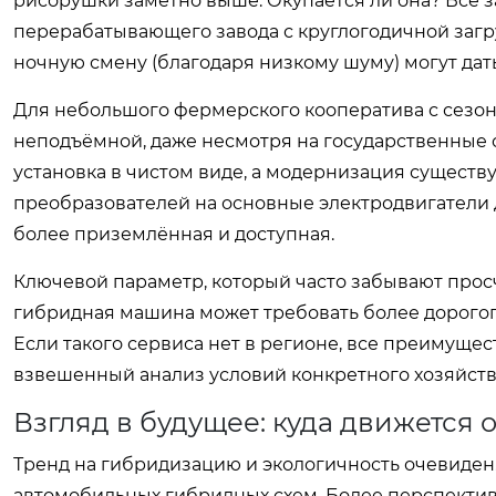
рисорушки заметно выше. Окупается ли она? Всё з
перерабатывающего завода с круглогодичной загр
ночную смену (благодаря низкому шуму) могут дат
Для небольшого фермерского кооператива с сезон
неподъёмной, даже несмотря на государственные 
установка в чистом виде, а модернизация существ
преобразователей на основные электродвигатели 
более приземлённая и доступная.
Ключевой параметр, который часто забывают просч
гибридная машина может требовать более дорогог
Если такого сервиса нет в регионе, все преимущес
взвешенный анализ условий конкретного хозяйств
Взгляд в будущее: куда движется 
Тренд на гибридизацию и экологичность очевиден.
автомобильных гибридных схем. Более перспектив