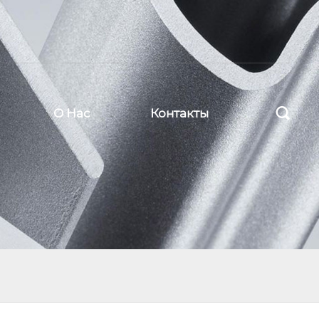

О Нас
Контакты