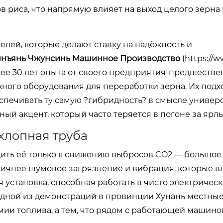
в риса, что напрямую влияет на выход целого зерна 
елей, которые делают ставку на надёжность и
нъянь Чжунсинь Машинное Производство
(
https://w
лее 30 лет опыта от своего предприятия-предшестве
ного оборудования для переработки зерна. Их подх
еспечивать ту самую ?гибридность? в смысле универ
ый акцент, который часто теряется в погоне за ярл
хлопная труба
дить её только к снижению выбросов CO2 — большое
тичнее шумовое загрязнение и вибрация, которые в
 установка, способная работать в чисто электричес
 одной из демонстраций в провинции Хунань местн
ии топлива, а тем, что рядом с работающей машин