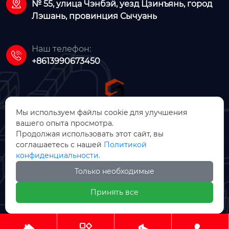

№ 55, улица Чэнбэй, уезд Цзинъянь, город
Лэшань, провинция Сычуань
Наш телефон:

+8613990673450
Мы используем файлы cookie для улучшения
вашего опыта просмотра.
ООО Цзинъянь Чжунсинь
Продолжая использовать этот сайт, вы
соглашаетесь с нашей
Политикой
Машинное Производство
конфиденциальности.
Только необходимые

Принять все
Авторское право © ООО Цзинъянь Чжунсинь Машинное



