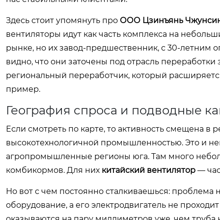
Здесь стоит упомянуть про
ООО Цзинъянь Чжунси
вентиляторы идут как часть комплекса на неболь
рынке, но их завод-предшественник, с 30-летним о
видно, что они заточены под отрасль переработки 
региональный переработчик, который расширяетс
пример.
География спроса и подводные к
Если смотреть по карте, то активность смещена в
высокотехнологичной промышленностью. Это и неко
агропромышленные регионы юга. Там много небол
комбикормов. Для них
китайский вентилятор
— час
Но вот с чем постоянно сталкиваешься: проблема н
оборудование, а его электродвигатель не проходи
оказываются на пару миллиметров уже, чем труба н