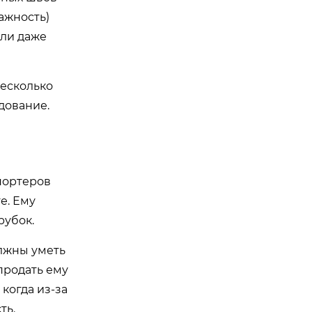
ажность)
или даже
несколько
дование.
мпортеров
е. Ему
рубок.
лжны уметь
продать ему
когда из-за
ть.