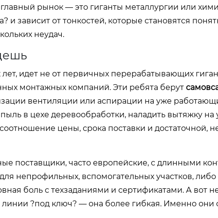
о главный рынок — это гиганты металлургии или хим
? и зависит от тонкостей, которые становятся понят
скольких неудач.
ждешь
ет, идет не от первичных перерабатывающих гигант
нных монтажных компаний. Эти ребята берут
самовс
изации вентиляции или аспирации на уже работающ
ь пыль в цехе деревообработки, наладить вытяжку на 
соотношение цены, срока поставки и достаточной, н
нные поставщики, часто европейские, с длинными кон
для непрофильных, вспомогательных участков, либо
ловная боль с техзаданиями и сертификатами. А вот 
 линии ?под ключ? — она более гибкая. Именно они 