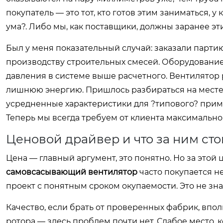
покупатель — это тот, кто готов этим заниматься, 
ума?. Либо мы, как поставщики, должны заранее эт
Был у меня показательный случай: заказали парт
производству строительных смесей. Оборудование 
давления в системе выше расчетного. Вентилятор 
лишнюю энергию. Пришлось разбираться на месте,
усредненные характеристики для ?типового? прим
Теперь мы всегда требуем от клиента максимально 
Ценовой драйвер и что за ним сто
Цена — главный аргумент, это понятно. Но за это
самовсасывающий вентилятор
часто покупается не 
проект с понятным сроком окупаемости. Это не значи
Качество, если брать от проверенных фабрик, впол
ротора — здесь проблем почти нет. Слабое место, 