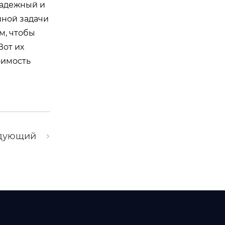
надежный и
ной задачи
м, чтобы
Вот их
оимость
дующий