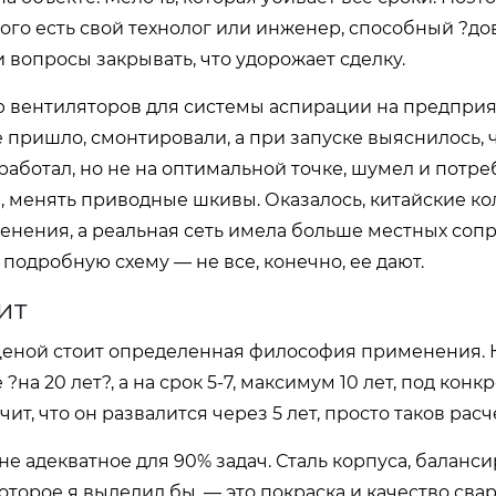
у кого есть свой технолог или инженер, способный ?до
и вопросы закрывать, что удорожает сделку.
ию вентиляторов для системы аспирации на предпри
пришло, смонтировали, а при запуске выяснилось, 
работал, но не на оптимальной точке, шумел и потре
 менять приводные шкивы. Оказалось, китайские ко
енения, а реальная сеть имела больше местных соп
подробную схему — не все, конечно, ее дают.
ит
й ценой стоит определенная философия применения.
?на 20 лет?, а на срок 5-7, максимум 10 лет, под кон
т, что он развалится через 5 лет, просто таков расче
не адекватное для 90% задач. Сталь корпуса, баланс
которое я выделил бы, — это покраска и качество св