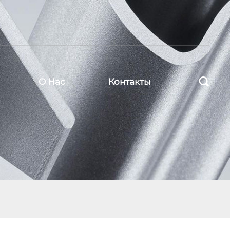

О Нас
Контакты