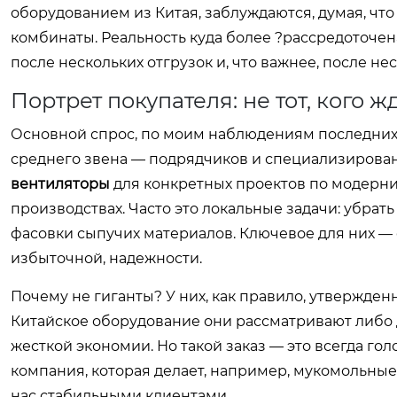
оборудованием из Китая, заблуждаются, думая, чт
комбинаты. Реальность куда более ?рассредоточена
после нескольких отгрузок и, что важнее, после не
Портрет покупателя: не тот, кого 
Основной спрос, по моим наблюдениям последних л
среднего звена — подрядчиков и специализирова
вентиляторы
для конкретных проектов по модерн
производствах. Часто это локальные задачи: убрат
фасовки сыпучих материалов. Ключевое для них — 
избыточной, надежности.
Почему не гиганты? У них, как правило, утвержде
Китайское оборудование они рассматривают либо 
жесткой экономии. Но такой заказ — это всегда го
компания, которая делает, например, мукомольные
нас стабильными клиентами.