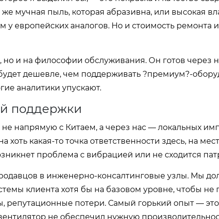
а же мучная пыль, которая абразивна, или высокая вл
ем у европейских аналогов. Но и стоимость ремонта 
, но и на философии обслуживания. Он готов через 
то будет дешевле, чем поддерживать ?премиум?-обору
гие аналитики упускают.
ой поддержки
т не напрямую с Китаем, а через нас — локальных и
 хоть какая-то точка ответственности здесь, на мест
возникнет проблема с вибрацией или не сходится пат
родавцов в инженерно-консалтинговые узлы. Мы до
стемы клиента хотя бы на базовом уровне, чтобы не 
 репутационные потери. Самый горький опыт — это 
 вентилятор не обеспечил нужную производительнос