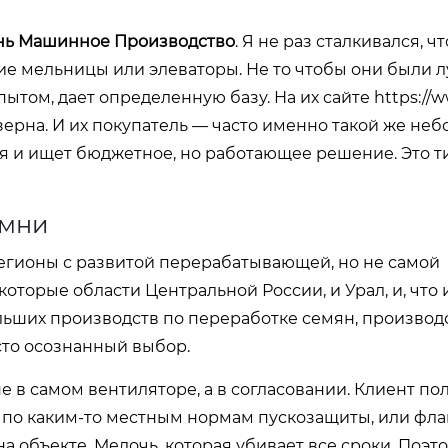
нь Машинное Производство
. Я не раз сталкивался, чт
шие мельницы или элеваторы. Не то чтобы они были 
пытом, дает определенную базу. На их сайте
https://w
зерна. И их покупатель — часто именно такой же не
я и ищет бюджетное, но работающее решение. Это 
амни
 регионы с развитой перерабатывающей, но не самой
торые области Центральной России, и Урал, и, что 
ьших производств по переработке семян, производ
то осознанный выбор.
е в самом вентиляторе, а в согласовании. Клиент по
т по каким-то местным нормам пускозащиты, или фл
а объекте. Мелочь, которая убивает все сроки. Поэт