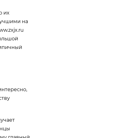
о их
лучшими на
ww.zxjx.ru
большой
типичный
интересно,
ству
лучает
анцы
ому главный