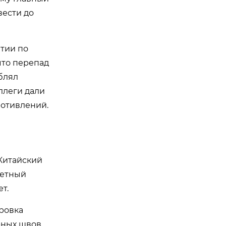
вести до
ятии по
что перепад
блял
ллеги дали
ротивлений.
 Китайский
кретный
т.
ировка
арных швов