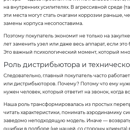
на внутренних усилителях. В агрессивной среде (т
эти места могут стать очагами коррозии раньше, ч
замены корпуса несопоставима.
Поэтому покупатель экономит не только на закупке
лет заменить узел или даже весь аппарат, если э
Это важный психологический момент, который мно
Роль дистрибьютора и техническ
Следовательно, главный покупатель часто работае
или дистрибьюторов. Почему? Потому что ему нужна
нужен человек, который ответит на звонок, когда 
Наша роль трансформировалась из простых переп
читать характеристики, понимать аэродинамику си
заведомо неподходящую модель. Иначе — возвраты,
ошибки в подборе (не нашей, со стороны клиента)