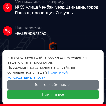
Мы находимся по адресу:

№ 55, улица Чэнбэй, уезд Цзинъянь, город
Лэшань, провинция Сычуань
Наш телефон:

+8613990673450
Мы используем файлы cookie для улучшения
вашего опыта просмотра.
ООО Цзинъянь Чжунсинь
Продолжая использовать этот сайт, вы
соглашаетесь с нашей
Политикой
Машинное Производство
конфиденциальности.
Только необходимые

Принять все