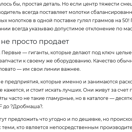
ось бы, простая деталь. Но если центр тяжести сме
водитель всегда поставляет молотки сбалансирова
ьных молотков в одной поставке гулял граммов на 50
дании всегда указываю допустимое отклонение по мас
 не просто продает
. Первые — гиганты, которые делают под ключ целые
 запчасти к своему же оборудованию. Качество обыч
аловато — им свои линии важнее.
 предприятия, которые именно и занимаются расх
не кажется, и стоит искать лучших. Они живут за счет
йты часто не такие гламурные, но в каталоге — десят
F до ?Дробмаша?.
гут предложить что угодно и по дешевке, но происх
с теми, кто является непосредственным производите