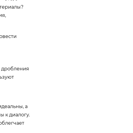
атериалы?
ия,
ровести
, дробления
льзуют
идеальны, а
ы к диалогу.
 облегчает