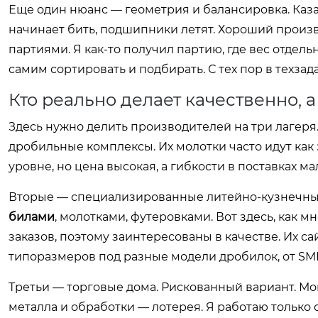
Еще один нюанс — геометрия и балансировка. Казал
начинает бить, подшипники летят. Хороший произ
партиями. Я как-то получил партию, где вес отдел
самим сортировать и подбирать. С тех пор в техза
Кто реально делает качественно, а
Здесь нужно делить производителей на три лагеря
дробильные комплексы. Их молотки часто идут как
уровне, но цена высокая, а гибкости в поставках м
Вторые — специализированные литейно-кузнечные
билами
, молотками, футеровками. Вот здесь, как м
заказов, поэтому заинтересованы в качестве. Их са
типоразмеров под разные модели дробилок, от SM
Третьи — торговые дома. Рискованный вариант. Мо
металла и обработки — лотерея. Я работаю только 