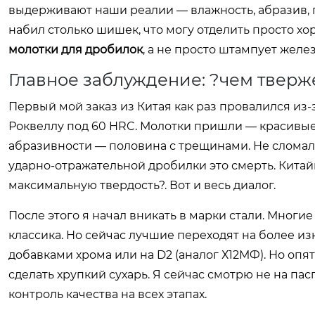
выдерживают наши реалии — влажность, абразив, 
набил столько шишек, что могу отделить просто хор
молотки для дробилок
, а не просто штампует желез
Главное заблуждение: ?чем тверже
Первый мой заказ из Китая как раз провалился из-з
Роквеллу под 60 HRC. Молотки пришли — красивые,
абразивности — половина с трещинами. Не сломали
ударно-отражательной дробилки это смерть. Китайц
максимальную твердость?. Вот и весь диалог.
После этого я начал вникать в марки стали. Многие
классика. Но сейчас лучшие переходят на более из
добавками хрома или на D2 (аналог Х12МФ). Но опя
сделать хрупкий сухарь. Я сейчас смотрю не на пасп
контроль качества на всех этапах.