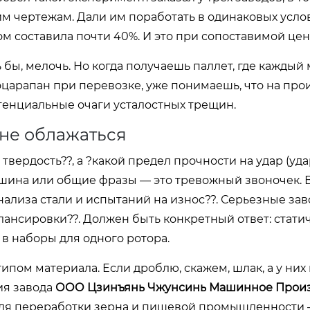
им чертежам. Дали им поработать в одинаковых усло
 составила почти 40%. И это при сопоставимой цен
 бы, мелочь. Но когда получаешь паллет, где каждый 
поцарапан при перевозке, уже понимаешь, что на про
потенциальные очаги усталостных трещин.
 не облажаться
 твердость??, а ?какой предел прочности на удар (уд
 тишина или общие фразы — это тревожный звоночек. 
ализа стали и испытаний на износ??. Серьезные зав
лансировки??. Должен быть конкретный ответ: стати
в наборы для одного ротора.
пом материала. Если дроблю, скажем, шлак, а у них 
рия завода
ООО Цзинъянь Чжунсинь Машинное Произ
для переработки зерна и пищевой промышленности —