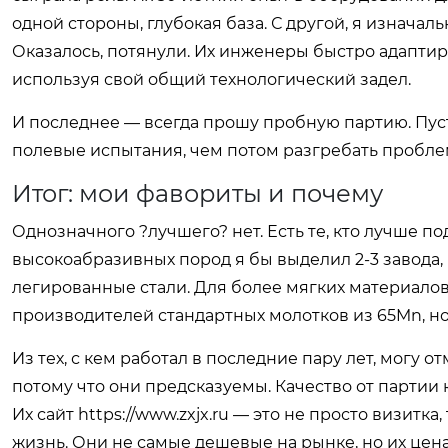
одной стороны, глубокая база. С другой, я изнача
Оказалось, потянули. Их инженеры быстро адаптир
используя свой общий технологический задел.
И последнее — всегда прошу пробную партию. Пуст
полевые испытания, чем потом разгребать проблем
Итог: мои фавориты и почему
Однозначного ?лучшего? нет. Есть те, кто лучше п
высокоабразивных пород я бы выделил 2-3 завода,
легированные стали. Для более мягких материалов
производителей стандартных молотков из 65Mn, но
Из тех, с кем работал в последние пару лет, могу о
потому что они предсказуемы. Качество от партии к
Их сайт
https://www.zxjx.ru
— это не просто визитка,
жизнь. Они не самые дешевые на рынке, но их цен