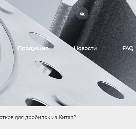

Продукция
Новости
FAQ
тков для дробилок из Китая?