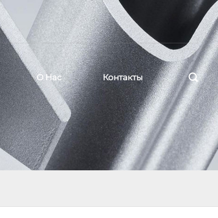

О Нас
Контакты