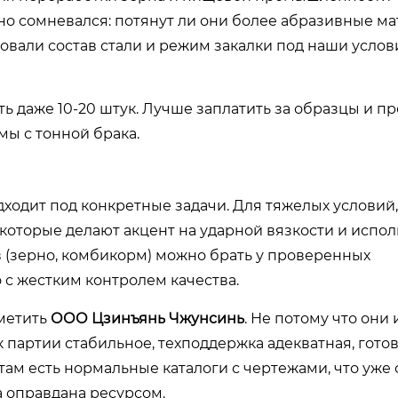
льно сомневался: потянут ли они более абразивные м
овали состав стали и режим закалки под наши услов
ь даже 10-20 штук. Лучше заплатить за образцы и п
ы с тонной брака.
одходит под конкретные задачи. Для тяжелых условий
 которые делают акцент на ударной вязкости и испо
 (зерно, комбикорм) можно брать у проверенных
 с жестким контролем качества.
тметить
ООО Цзинъянь Чжунсинь
. Не потому что они 
 партии стабильное, техподдержка адекватная, готов
 там есть нормальные каталоги с чертежами, что уже
а оправдана ресурсом.