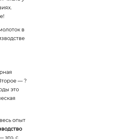
виях.
е!
молоток в
изводстве
арная
Второе — ?
оды это
ческая
весь опыт
водство
 это, с