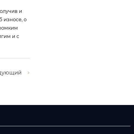
получив и
 износе, о
громким
лгим и с
дующий