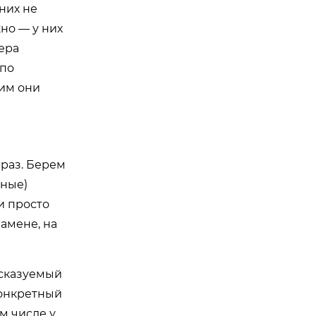
 них не
жно — у них
ера
 по
жим они
 раз. Берем
нные)
ли просто
замене, на
дсказуемый
конкретный
ом числе у