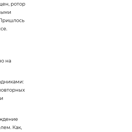
щен, ротор
нными
! Пришлось
се.
но на
одниками:
 повторных
ки
ождение
лем. Как,