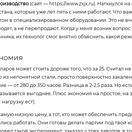
оизводство
(сайт —
https://www.zxjx.ru
). Наткнулся на
стана, которые уже лет пять с ними работают. Что ва
том в специализированном оборудовании. Это не вч
дят, а не перепродают. Когда у меня возник вопрос
ика, их технолог смог внятно объяснить, какой ре
ономия
ров может стоить дороже того, что за 25. Считал не
о из непонятной стали, просто поверхностно закале
е — от 280 до 350 часов. Разница в 2-2.5 раза. Но ес
казывается выгоднее. Плюс экономия на простое, на 
агрузку ест).
самую низкую цену, а тот, кто может обеспечить пре
ились работать. Они готовы делать партии под твой 
овел такой эксперимент: заказал у трех заводов, в т