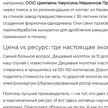
например,
ООО Цзинъянь Чжунсинь Машинное Пр
через поиск, а по рекомендации от коллег из Казах
за спиной завод-предшественник с 30-летним опы
созданная фирмочка-однодневка. Они сами произво
термообработке конкретно для дробления ракушечн
применяют и почему.
Цена vs ресурс: где настоящая эк
Самый больной вопрос. Дешевый молоток за 15 долла
наш случай с известняком. Дешевые молотки (част
стирались и крошились за 120-150 моточасов. Дороги
поделить стоимость на часы, то дорогой молоток о
электроэнергии (сбалансированный ротор меньше н
Поэтому лучший производитель — не тот, кто дает 
и максимальный ресурс. И вот здесь китайцы науч
материал. Присылают образцы на тесты. Я как-то пр