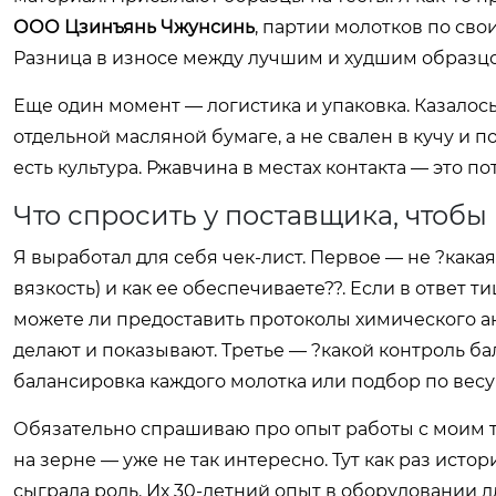
ООО Цзинъянь Чжунсинь
, партии молотков по сво
Разница в износе между лучшим и худшим образцом
Еще один момент — логистика и упаковка. Казалось
отдельной масляной бумаге, а не свален в кучу и 
есть культура. Ржавчина в местах контакта — это 
Что спросить у поставщика, чтобы
Я выработал для себя чек-лист. Первое — не ?какая
вязкость) и как ее обеспечиваете??. Если в ответ
можете ли предоставить протоколы химического ан
делают и показывают. Третье — ?какой контроль ба
балансировка каждого молотка или подбор по весу 
Обязательно спрашиваю про опыт работы с моим ти
на зерне — уже не так интересно. Тут как раз исто
сыграла роль. Их 30-летний опыт в оборудовании 