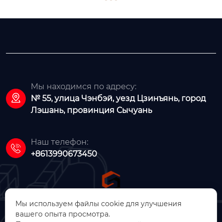
Мы находимся по адресу:

№ 55, улица Чэнбэй, уезд Цзинъянь, город
Лэшань, провинция Сычуань
Наш телефон:

+8613990673450
Мы используем файлы cookie для улучшения
вашего опыта просмотра.