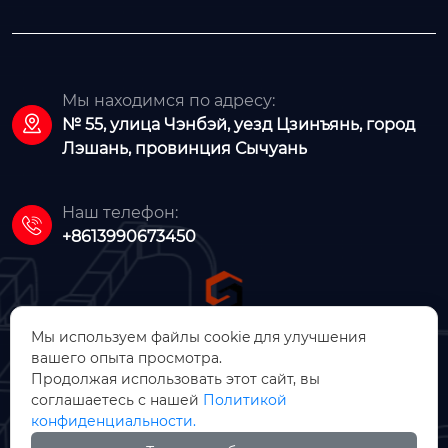
Мы находимся по адресу:

№ 55, улица Чэнбэй, уезд Цзинъянь, город
Лэшань, провинция Сычуань
Наш телефон:

+8613990673450
Мы используем файлы cookie для улучшения
вашего опыта просмотра.
ООО Цзинъянь Чжунсинь
Продолжая использовать этот сайт, вы
соглашаетесь с нашей
Политикой
Машинное Производство
конфиденциальности.