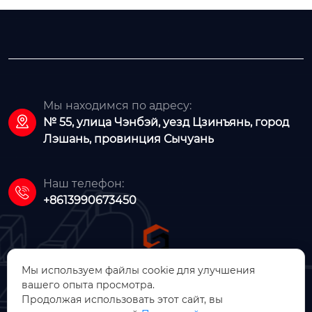
Мы находимся по адресу:

№ 55, улица Чэнбэй, уезд Цзинъянь, город
Лэшань, провинция Сычуань
Наш телефон:

+8613990673450
Мы используем файлы cookie для улучшения
вашего опыта просмотра.
ООО Цзинъянь Чжунсинь
Продолжая использовать этот сайт, вы