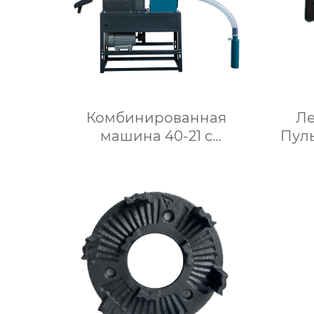
Комбинированная
Ле
машина 40-21 с
Пул
самозасасывающей
системой