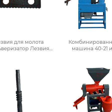
звия для молота
Комбинированн
ьверизатор Лезвия
машина 40-21 
для молота
нержавеющей ст