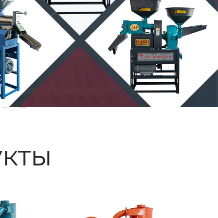
ые
кты