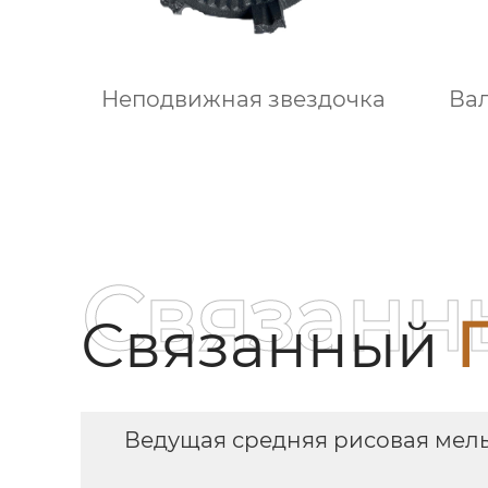
Неподвижная звездочка
Ва
Связанн
Связанный
Ведущая средняя рисовая мел