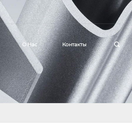

О Нас
Контакты