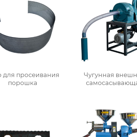
о для просеивания
Чугунная внеш
порошка
самоcасывающ
дробилка модели