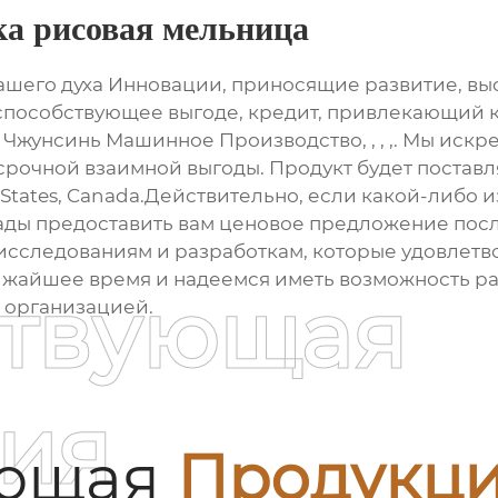
ка рисовая мельница
шего духа Инновации, приносящие развитие, вы
 способствующее выгоде, кредит, привлекающий 
Чжунсинь Машинное Производство, , , ,. Мы искр
срочной взаимной выгоды. Продукт будет поставля
States, Canada.Действительно, если какой-либо из
 рады предоставить вам ценовое предложение по
исследованиям и разработкам, которые удовлетв
жайшее время и надеемся иметь возможность раб
ствующая
й организацией.
ия
ующая
Продукц