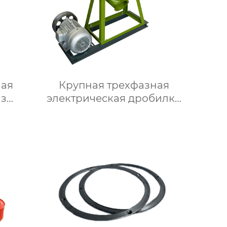
ая
Крупная трехфазная
из
электрическая дробилка
али
модели 35