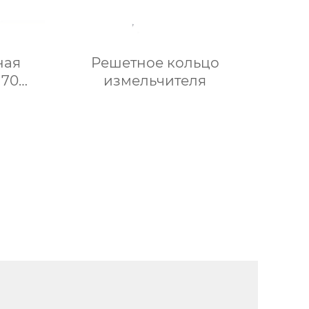
ная
Решетное кольцо
 70
измельчителя
зная)