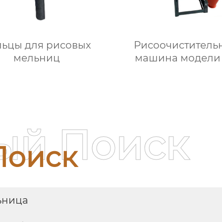
льцы для рисовых
Рисоочиститель
мельниц
машина модели
(одиночная, трехфа
ый Поиск
Поиск
ьница