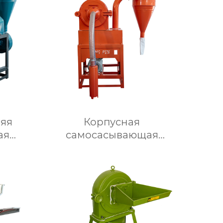
няя
Корпусная
ая
самоcасывающая
 23
дробилка модели 23 из
стали