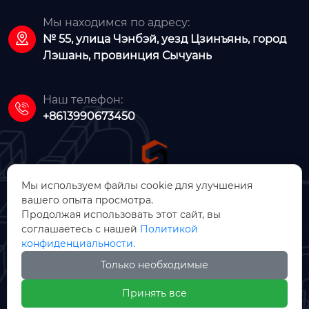
Мы находимся по адресу:

№ 55, улица Чэнбэй, уезд Цзинъянь, город
Лэшань, провинция Сычуань
Наш телефон:

+8613990673450
Мы используем файлы cookie для улучшения
вашего опыта просмотра.
ООО Цзинъянь Чжунсинь
Продолжая использовать этот сайт, вы
соглашаетесь с нашей
Политикой
Машинное Производство
конфиденциальности.
Только необходимые

Принять все