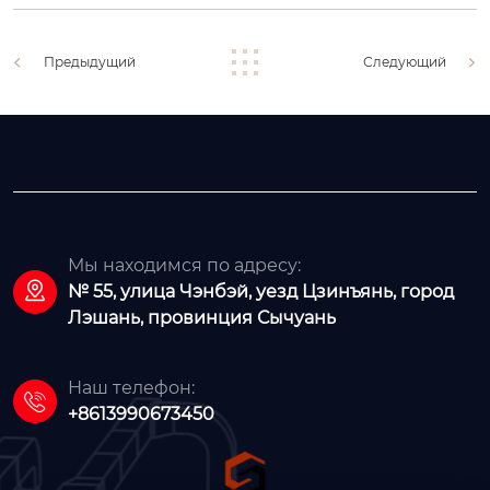
Предыдущий
Следующий
Мы находимся по адресу:

№ 55, улица Чэнбэй, уезд Цзинъянь, город
Лэшань, провинция Сычуань
Наш телефон:

+8613990673450